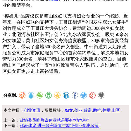
业的新型平台。
“樱嫚儿”品牌仅仅是崂山区妇联支持妇女创业的一个缩影。近
年来，在区妇联的支持下，王哥庄街道“全国双学双比女能手”
刘竹莲成立了王哥庄大馒头协会，带动周边3000余名妇女就
业；北宅河东社区衣玉洁创立北九水农家宴协会，吸纳50余名
妇女加盟；黄山社区妇女创办海蛰宴联盟，30多家海蛰宴经营
户加入，带动了当地500余名妇女创业。中韩街道刘大姐家政
服务公司成为市家庭服务中心的首家签约单位，解决本地妇女
劳动力300余名，填补了崂山区规范化家政服务的空白。目前
崂山区已经形成了一支“巾帼致富带头人”队伍，通过她们，该
区妇女正逐步走上富裕道路。
分享到:
本文栏目：
创业资讯
，所属标签：
妇女
,
创业
,
致富
,
助推
,
并举
,
山区
上一篇：
政协委员昨热议创业就是要有“精气神”
下一篇：
代表建议:进一步完善青年就业创业优惠政策