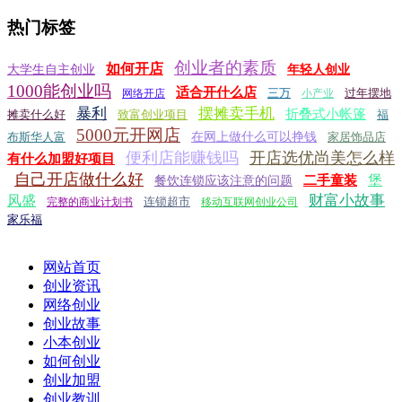
热门标签
创业者的素质
如何开店
大学生自主创业
年轻人创业
1000能创业吗
适合开什么店
三万
过年摆地
网络开店
小产业
暴利
摆摊卖手机
折叠式小帐篷
摊卖什么好
致富创业项目
福
5000元开网店
布斯华人富
在网上做什么可以挣钱
家居饰品店
便利店能赚钱吗
开店选优尚美怎么样
有什么加盟好项目
自己开店做什么好
堡
二手童装
餐饮连锁应该注意的问题
财富小故事
风盛
连锁超市
完整的商业计划书
移动互联网创业公司
家乐福
网站首页
创业资讯
网络创业
创业故事
小本创业
如何创业
创业加盟
创业教训