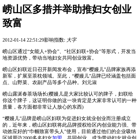
崂山区多措并举助推妇女创业
致富
2012-01-14 22:51:29
影响指数:
大字
崂山区通过“女能人+协会”、“社区妇联+协会”等形式，开发当
地资源优势，带动当地妇女共同创业致富。
崂山区妇联近日召开新闻发布会，宣布“樱嫚儿”品牌家族再添
新军，扩展至茶枕领域。至此，“樱嫚儿”品牌已经涵盖包括面
点、山野菜、农副产品等多个品种。刘元淑
崂山露涎春茶场场长(樱嫚儿是大家比较认可的牌子，妇联给
你这个牌子，这证明你做的这一块肯定是大家非常认可的一种
质量，各方面都非常让人放心的东西)
“樱嫚儿”品牌是崂山区妇联为促进妇女就业创业而注册成立
的，近年来，崂山区妇联将此品牌授权给区内创业能力强、带
动效应好的“巾帼致富带头人”使用，目前通过他们的企业吸纳
区域周边2000多名妇女
加盟
、共同创业，成为带动妇女就业创