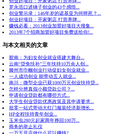
创业好项目：开家粥店 打营养牌...
罗永浩口述锤子创业的43个感悟...
创业警示录：146年岁的诺基亚为何猝死？...
创业好项目：开家粥店 打营养牌...
赚钱必看：2013创业加盟好项目大搜集...
2013年7个招商加盟好项目免费送给你!...
与本文相关的文章
胶南：为妇女创业就业搭建大舞台...
云南“贷免扶补”三年扶持10万余人创...
滕州市巾帼创业行动促妇女创业就业...
一人成功创业 能带动五人就业...
南川：微型企业已获1000万元创业扶持贷...
怎样分辨真假小额贷款公司？...
申请创业贷款都有哪些方式...
大学生创业贷款优惠政策及其申请要求...
批零一站式带动大红门服装经济新增长...
HP全程扶持青年创业...
玉米虫280元起家两年挣回100万...
商务的举止礼仪
一万五开店做什么可以赚钱?...