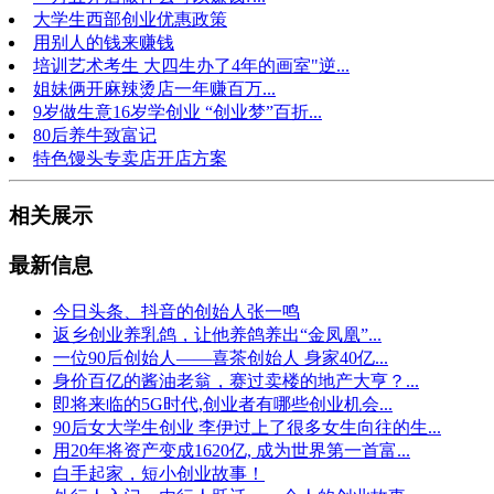
大学生西部创业优惠政策
用别人的钱来赚钱
培训艺术考生 大四生办了4年的画室"逆...
姐妹俩开麻辣烫店一年赚百万...
9岁做生意16岁学创业 “创业梦”百折...
80后养牛致富记
特色馒头专卖店开店方案
相关展示
最新信息
今日头条、抖音的创始人张一鸣
返乡创业养乳鸽，让他养鸽养出“金凤凰”...
一位90后创始人——喜茶创始人 身家40亿...
身价百亿的酱油老翁，赛过卖楼的地产大亨？...
即将来临的5G时代,创业者有哪些创业机会...
90后女大学生创业 李伊过上了很多女生向往的生...
用20年将资产变成1620亿, 成为世界第一首富...
白手起家，短小创业故事！