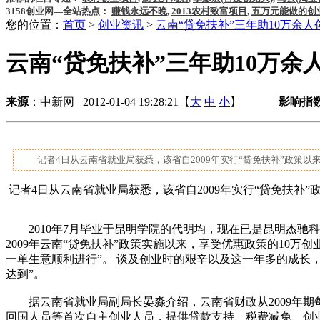
3158创业网—全站热点：
赚钱永远不晚
,
2013农村致富项目
,
五万元能做的创
您的位置：
首页
>
创业资讯
>
云南“贷免扶补”三年助10万余人
云南“贷免扶补”三年助10万余
来源
：中新网 2012-01-04 19:28:21【
大
中
小
】
影响指
记者4日从云南省就业局获悉，该省自2009年实行“贷免扶补”政策以来，
记者4日从云南省就业局获悉，该省自2009年实行“贷免扶补”政策
2010年7月毕业于昆明学院的代明均，现在已是昆明杰驰科
2009年云南“贷免扶补”政策实施以来，享受优惠政策的10
一单生意顺利进行”。 谈及创业时的艰辛以及这一年多的成长
达到”。
据云南省就业局副局长晏淼介绍，云南省财政从2009年期每
回国人员等首次自主创业人员，提供贷款支持、税费减免、创