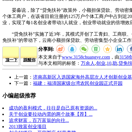
晏淼说，除了“贷免扶补”政策外，小额担保贷款、劳动密集
个体工商户，在该省目前注册的125万户个体工商户中占到近20%
业，实现了每1名创业者带动3人就业，创业带动就业的倍增效
“贷免扶补”实施了近3年，其模式开创了工青妇、工商联、
免扶补”的带动下，云南小额担保贷款、劳动密集型小企业工作互
分享到:
本文来自于
www.3158chuangye.com
，由
315
顶一下
踩醒你
与本文相同的标签：
万余人
,
创业
,
10
,
助
,
贷免
上一篇：
济南高新区入选国家海外高层次人才创新创业基
下一篇：
福建：福清国家级台湾农民创业园正式开园
小编超级推荐
成功的盈利模式，往往是自己原有资源的...
关于创业要拉动内需的两个故事【荐】...
追求财富，百万富翁的向往...
2013致富创业项目