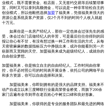
业模式，既不需要资金、租店面，又无签约交易等后续繁琐事
宜，同时又可以拿到高额佣金，可以说是一种非常轻松自主的
创业模式，所以他毅然选择
加盟
了福美来，凭借福美来强大的
房源公盘系统及客户资源，仅2个月不到的时间个人收入就超
十万元。
如果你是一名房产经纪人，那你一定也体会过张先生的感
受，体会过在门店做经纪人的辛苦，可是最后往往你得到的回
报让你心有不甘，有没有想过换一种工作和生活的方式，从每
天密密麻麻的数据指标压力中挣脱出来，或许你能看到另一片
崭新而又宽阔的天空。加盟福美来成为超级经纪人，成就你的
自由创业梦想。
加盟福美来，你是独立自主的自由经纪人。工作时间由你掌
控，你不必对照公司的时间表开展业务，依托公司的网络平台
和多方资源，你可以自由选择和决策。
加盟福美来，你即刻拥有的是强大的品牌支持。福美来不
动产自成立以来三度蝉联行业最高荣誉金桥奖，而旗下200余
家门店遍布全市则早在老百姓心中树立口碑和良好形象。
加盟福美来，你获得的是专业的服务团队和最先进的网络