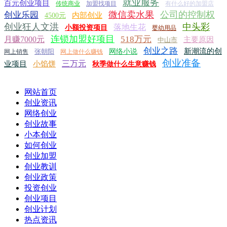
就业服务
百元创业项目
传统商业
加盟找项目
有什么好的加盟店
微信卖水果
公司的控制权
创业乐园
内部创业
4500元
创业狂人文洪
中头彩
落地生花
小额投资项目
婴幼用品
连锁加盟好项目
518万元
月赚7000元
主要原因
中山市
创业之路
新潮流的创
张朝阳
网络小说
网上销售
网上做什么赚钱
创业准备
三万元
业项目
小馅饼
秋季做什么生意赚钱
网站首页
创业资讯
网络创业
创业故事
小本创业
如何创业
创业加盟
创业教训
创业政策
投资创业
创业项目
创业计划
热点资讯