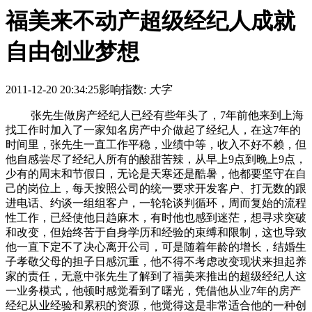
福美来不动产超级经纪人成就
自由创业梦想
2011-12-20 20:34:25
影响指数:
大字
张先生做房产经纪人已经有些年头了，7年前他来到上海
找工作时加入了一家知名房产中介做起了经纪人，在这7年的
时间里，张先生一直工作平稳，业绩中等，收入不好不赖，但
他自感尝尽了经纪人所有的酸甜苦辣，从早上9点到晚上9点，
少有的周末和节假日，无论是天寒还是酷暑，他都要坚守在自
己的岗位上，每天按照公司的统一要求开发客户、打无数的跟
进电话、约谈一组组客户，一轮轮谈判循环，周而复始的流程
性工作，已经使他日趋麻木，有时他也感到迷茫，想寻求突破
和改变，但始终苦于自身学历和经验的束缚和限制，这也导致
他一直下定不了决心离开公司，可是随着年龄的增长，结婚生
子孝敬父母的担子日感沉重，他不得不考虑改变现状来担起养
家的责任，无意中张先生了解到了福美来推出的超级经纪人这
一业务模式，他顿时感觉看到了曙光，凭借他从业7年的房产
经纪从业经验和累积的资源，他觉得这是非常适合他的一种创