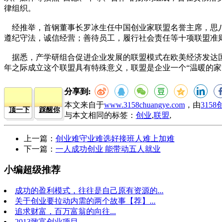
律组织。
经推举，首钢董事长罗冰生任中国创业家联盟名誉主席，思八
遵纪守法，诚信经营；善待员工，履行社会责任等十项联盟准
据悉，产学研组合促进企业发展的联盟模式在欧美经济发达国
年之际成立这个联盟具有特殊意义，联盟是企业一个“温暖的家
分享到:
本文来自于
www.3158chuangye.com
，由
315
顶一下
踩醒你
与本文相同的标签：
创业
,
联盟
,
上一篇：
创业难守业难选好接班人难上加难
下一篇：
一人成功创业 能带动五人就业
小编超级推荐
成功的盈利模式，往往是自己原有资源的...
关于创业要拉动内需的两个故事【荐】...
追求财富，百万富翁的向往...
2013致富创业项目