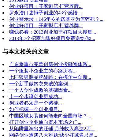
创业好项目：开家粥店 打营养牌...
罗永浩口述锤子创业的43个感悟...
创业警示录：146年岁的诺基亚为何猝死？...
创业好项目：开家粥店 打营养牌...
赚钱必看：2013创业加盟好项目大搜集...
2013年7个招商加盟好项目免费送给你!...
与本文相关的文章
广东将重点完善创新创业投融资体系...
一个服装小企业主的心路历程...
七匹狼男装品牌战略：在模仿中创新...
一个新手做内衣失败的案例...
一个人创业成败的基础因素...
十一个步骤创业更成功...
创业者必须是一个赌徒...
如何把握一个创业项目...
中国区域女装如何能走向全国市场？...
打开创业企业通向资本市场之门...
从陷阱里淘出的旺铺 月纯收入高达2万...
网络创业遭遇八大难题:缺少好域名只是...