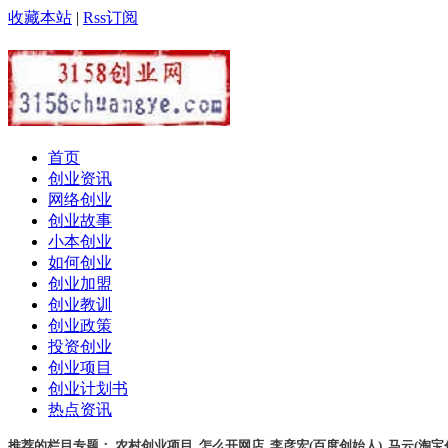
收藏本站
|
Rss订阅
首页
创业资讯
网络创业
创业故事
小本创业
如何创业
创业加盟
创业教训
创业政策
投资创业
创业项目
创业计划书
热点资讯
推荐的栏目专题：
农村创业项目
,
怎么开网店
,
李彦宏(百度创始人)
,
马云(淘宝