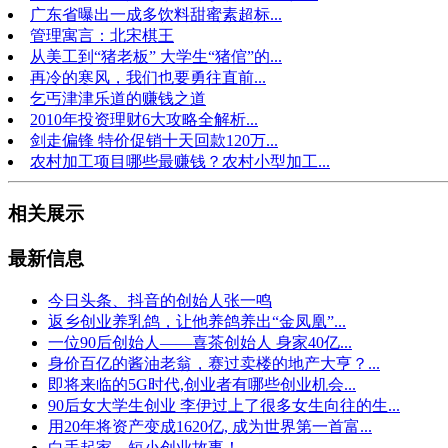
广东省曝出一成多饮料甜蜜素超标...
管理寓言：北宋棋王
从美工到“猪老板” 大学生“猪倌”的...
再冷的寒风，我们也要勇往直前...
乞丐津津乐道的赚钱之道
2010年投资理财6大攻略全解析...
剑走偏锋 特价促销十天回款120万...
农村加工项目哪些最赚钱？农村小型加工...
相关展示
最新信息
今日头条、抖音的创始人张一鸣
返乡创业养乳鸽，让他养鸽养出“金凤凰”...
一位90后创始人——喜茶创始人 身家40亿...
身价百亿的酱油老翁，赛过卖楼的地产大亨？...
即将来临的5G时代,创业者有哪些创业机会...
90后女大学生创业 李伊过上了很多女生向往的生...
用20年将资产变成1620亿, 成为世界第一首富...
白手起家，短小创业故事！