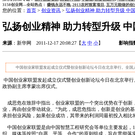
3158创业网—全站热点：
赚钱永远不晚
,
2013农村致富项目
,
五万元能做的创
您的位置：
首页
>
创业资讯
>
弘扬创业精神 助力转型升级 中
弘扬创业精神 助力转型升级 
来源
：新华网 2011-12-17 20:08:27【
大
中
小
】
影响指
中国创业家联盟发起成立仪式暨创业创新论坛今日在北京举行。全国人大
中国创业家联盟发起成立仪式暨创业创新论坛今日在北京举行
政协副主席李蒙出席仪式。
成思危在致辞中指出，创业家联盟的一个突出优势在于创新，
业，再由创业带动就业。”为此，成思危指出，创新是创业的
承担创业风险，如果创业成功，其带来的利润同最初投入相比
中国创业家联盟是由中国智慧工程研究会等单位主要发起，1
织、媒体等按照“自愿、平等、合作”的原则组成，旨在贯彻