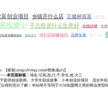
致富创业项目
乡镇开什么店
王健林首富
80万元
意投资小
千元投资什么生意好
全国连锁
大学
家乐福
便利店能赚钱吗
品牌女装
宅在家里赚钱项目
创业活力
c.
【邮箱:zengcy01#qq.com(#替换成@)】
. ~~~
本页面标签：
域名,引风,投,IT,千,学生,抢,大三
于提供创业新闻、大学生创业故事、小本创业好项目、适合年轻
可以得到充分了解！本站绝不等同于3158加盟网之类的商业类型