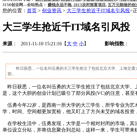
3158创业网—全站热点：
赚钱永远不晚
,
2013农村致富项目
,
五万元能做的创
您的位置：
首页
>
创业资讯
>
大三学生抢近千IT域名引风投
>
大三学生抢近千IT域名引风投
来源
： 2011-11-10 15:21:16【
大
中
小
】
影响指数
：
昨日获悉，一位名叫伍勇的大三学生抢注了包括北京大学、上海交通大
部...
昨日获悉，一位名叫伍勇的大三学生抢注了包括北京大学、上海
是，这个大胆的创业计划已吸引了部分风投(VC)的注意，甚至
伍勇今年22岁，是西南一所大学的大三学生，所学专业为艺
学，时间、空间都更加宽裕，他又盯上了方兴未艾的域名投资
在学校生活中，伍勇发现，大学是一个相对封闭的市场，其消
单位设立分站，并将信息聚合到总站，这样一来，学生可带来