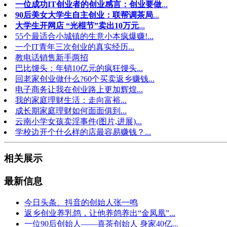
一位成功IT创业者的创业感言：创业要做
...
90后美女大学生自主创业：联帮调茶局
...
大学生开网店 “光棍节”卖出10万元
...
55个最适合小城镇的生意小本疯爆赚!...
一个IT青年三次创业的真实经历...
教电话销售新手两招
巴比馒头：年销10亿元的疯狂馒头...
回老家创业做什么?60个买卖返乡赚钱...
电子商务让我在创业路上更加辉煌...
我的家庭理财生活：走向富裕...
成长期家庭理财如何面面俱到...
云南小学女孩卖淫事件(图片,进展)...
学校边开个什么样的店最容易赚钱？...
相关展示
最新信息
今日头条、抖音的创始人张一鸣
返乡创业养乳鸽，让他养鸽养出“金凤凰”...
一位90后创始人——喜茶创始人 身家40亿...