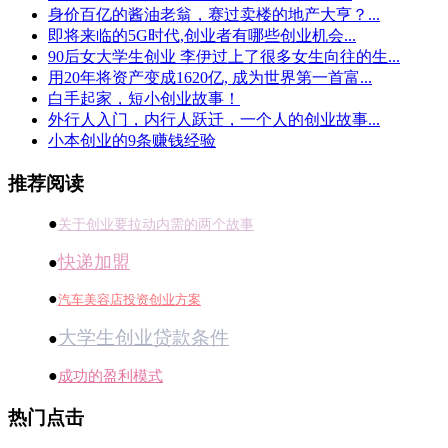
身价百亿的酱油老翁，赛过卖楼的地产大亨？...
即将来临的5G时代,创业者有哪些创业机会...
90后女大学生创业 李伊过上了很多女生向往的生...
用20年将资产变成1620亿, 成为世界第一首富...
白手起家，短小创业故事！
外行人入门，内行人跃迁，一个人的创业故事...
小本创业的9条赚钱经验
推荐阅读
●
关于创业要拉动内需的两个故事
快递加盟
●
●
汽车美容店投资创业方案
大学生创业贷款条件
●
●
成功的盈利模式
热门点击