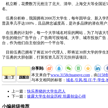
机立断，花费数万元抢注了北大、清华、上海交大等全国近5
名。
伍勇分析称，我国拥有2000万大学生，每年因毕业、新入学
普及率几乎达100%，且品牌忠诚度高，是许多品牌的潜在用
在伍勇的计划中，每一个大学域名对应的网站，为了与该大学
学生的细分广告平台，广告商可按地域、大学、城市投放广告
台，作为他们自主创业的一个平台等。
目前伍勇已拥有了将近30个代理人，即将近30所大学的学生
了伍勇的大胆创新，打算投资几百万元扶持该项目。
分享到:
本文来自于
www.3158chuangye.com
，由
315
顶一下
踩醒你
与本文相同的标签：
域名
,
引风
,
投
,
IT
,
千
,
学生
,
上一篇：
快乐养猪的大学生恋人
下一篇：
披露大学生创业历程 坦露创业心得
小编超级推荐