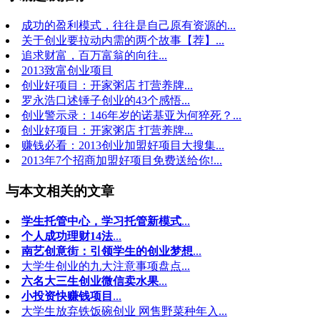
成功的盈利模式，往往是自己原有资源的...
关于创业要拉动内需的两个故事【荐】...
追求财富，百万富翁的向往...
2013致富创业项目
创业好项目：开家粥店 打营养牌...
罗永浩口述锤子创业的43个感悟...
创业警示录：146年岁的诺基亚为何猝死？...
创业好项目：开家粥店 打营养牌...
赚钱必看：2013创业加盟好项目大搜集...
2013年7个招商加盟好项目免费送给你!...
与本文相关的文章
学生托管中心，学习托管新模式
...
个人成功理财14法
...
南艺创意街：引领学生的创业梦想
...
大学生创业的九大注意事项盘点...
六名大三生创业微信卖水果
...
小投资快赚钱项目
...
大学生放弃铁饭碗创业 网售野菜种年入...