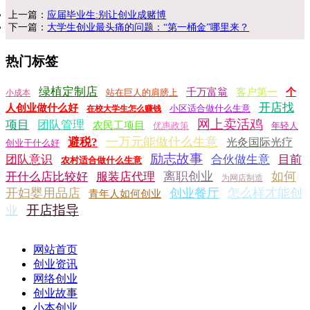
上一篇：
应届毕业生:别让创业成赌博
下一篇：
大学生创业最头痛的问题：“第一桶金”哪里来？
热门标签
绿植定制店
千万富翁
客户第一
个
站在巨人的肩膀上
小成本
开店找
人创业做什么好
小区适合做什么生意
在校大学生怎么赚钱
网上卖活鸡
项目
团队管理
农民工项目
优惠政策
年轻人
一万元能做什么生意
避税?
光灸国际光疗
创业干什么好
励志故事
团队意识
合伙做生意
目前
农村适合做什么生意
离职创业
如何
开什么店比较好
服装店代理
为网店制造
开妇婴用品店
创业餐厅
怎么样才能创
青年人如何创业
开店指导
业
网站首页
创业资讯
网络创业
创业故事
小本创业