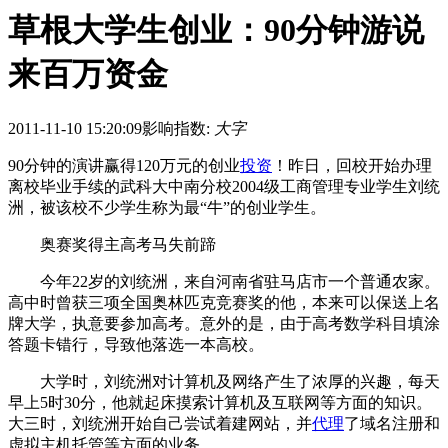
草根大学生创业：90分钟游说
来百万资金
2011-11-10 15:20:09
影响指数:
大字
90分钟的演讲赢得120万元的创业
投资
！昨日，回校开始办理
离校毕业手续的武科大中南分校2004级工商管理专业学生刘统
洲，被该校不少学生称为最“牛”的创业学生。
奥赛奖得主高考马失前蹄
今年22岁的刘统洲，来自河南省驻马店市一个普通农家。
高中时曾获三项全国奥林匹克竞赛奖的他，本来可以保送上名
牌大学，执意要参加高考。意外的是，由于高考数学科目填涂
答题卡错行，导致他落选一本高校。
大学时，刘统洲对计算机及网络产生了浓厚的兴趣，每天
早上5时30分，他就起床摸索计算机及互联网等方面的知识。
大三时，刘统洲开始自己尝试着建网站，并
代理
了域名注册和
虚拟主机托管等方面的业务。