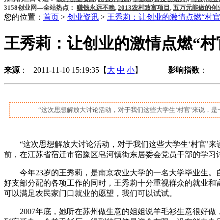
3158创业网—全站热点：
赚钱永远不晚
,
2013农村致富项目
,
五万元能做的创
您的位置：
首页
>
创业资讯
>
王秀莉：让创业的激情点燃“村官
王秀莉：让创业的激情点燃“村
来源
： 2011-11-10 15:19:35【
大
中
小
】
影响指数
：
“这次思想解放大讨论活动，对于我们这些大学生‘村官’来说，是一次
“这次思想解放大讨论活动，对于我们这些大学生‘村官’来说
前，在江苏省宿迁市宿豫区皂河镇街东居委会党员干部的学习讨
今年23岁的王秀莉，是南京农业大学的一名大学毕业生。自20
好支部分配的各项工作的同时，王秀莉十分重视群众的就业和
可以满足农民家门口就业的愿望，我们可以试试。
2007年底，她听在苏州做生意的姐姐说羊毛衫生意很好做