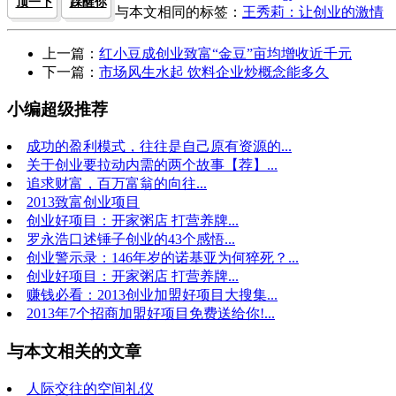
顶一下
踩醒你
与本文相同的标签：
王秀莉：让创业的激情
上一篇：
红小豆成创业致富“金豆”亩均增收近千元
下一篇：
市场风生水起 饮料企业炒概念能多久
小编超级推荐
成功的盈利模式，往往是自己原有资源的...
关于创业要拉动内需的两个故事【荐】...
追求财富，百万富翁的向往...
2013致富创业项目
创业好项目：开家粥店 打营养牌...
罗永浩口述锤子创业的43个感悟...
创业警示录：146年岁的诺基亚为何猝死？...
创业好项目：开家粥店 打营养牌...
赚钱必看：2013创业加盟好项目大搜集...
2013年7个招商加盟好项目免费送给你!...
与本文相关的文章
人际交往的空间礼仪