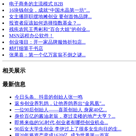
电子商务的主流模式 B2B
16块钱创业，成就“中国水晶第一坊”...
女主播辞职摆地摊创业 要创首饰品牌...
投资者应该如何选择指数基金？...
残疾农民王秀彬和“百合大姐”的创业...
MSN远程办公软件！
创业项目：开一家品牌服饰折扣店...
精打细算干书店
张果喜：第一个亿万富翁不倒之谜...
相关展示
最新信息
今日头条、抖音的创始人张一鸣
返乡创业养乳鸽，让他养鸽养出“金凤凰”...
一位90后创始人——喜茶创始人 身家40亿...
身价百亿的酱油老翁，赛过卖楼的地产大亨？...
即将来临的5G时代,创业者有哪些创业机会...
90后女大学生创业 李伊过上了很多女生向往的生...
用20年将资产变成1620亿, 成为世界第一首富...