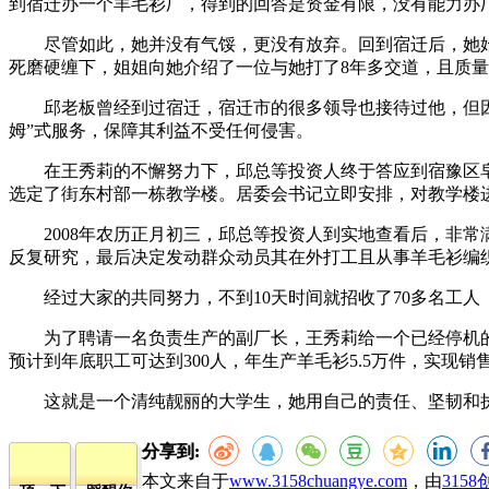
到宿迁办一个羊毛衫厂，得到的回答是资金有限，没有能力办
尽管如此，她并没有气馁，更没有放弃。回到宿迁后，她始
死磨硬缠下，姐姐向她介绍了一位与她打了8年多交道，且质
邱老板曾经到过宿迁，宿迁市的很多领导也接待过他，但因种
姆”式服务，保障其利益不受任何侵害。
在王秀莉的不懈努力下，邱总等投资人终于答应到宿豫区皂河
选定了街东村部一栋教学楼。居委会书记立即安排，对教学楼
2008年农历正月初三，邱总等投资人到实地查看后，非常
反复研究，最后决定发动群众动员其在外打工且从事羊毛衫编
经过大家的共同努力，不到10天时间就招收了70多名工人（
为了聘请一名负责生产的副厂长，王秀莉给一个已经停机的
预计到年底职工可达到300人，年生产羊毛衫5.5万件，实现销售
这就是一个清纯靓丽的大学生，她用自己的责任、坚韧和执着
分享到:
本文来自于
www.3158chuangye.com
，由
315