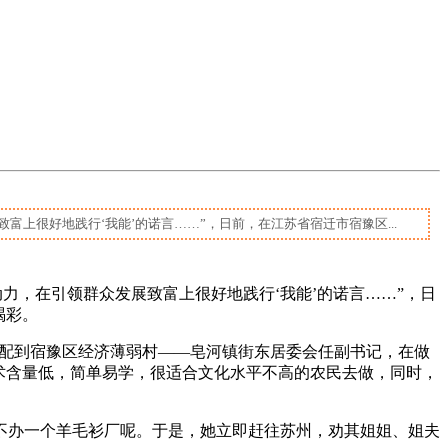
上很好地践行‘我能’的诺言……”，日前，在江苏省宿迁市宿豫区...
力，在引领群众发展致富上很好地践行‘我能’的诺言……”，日
喝彩。
部门分配到宿豫区经济薄弱村——皂河镇街东居委会任副书记，在做
术含量低，简单易学，很适合文化水平不高的农民去做，同时，
不办一个羊毛衫厂呢。于是，她立即赶往苏州，劝其姐姐、姐夫