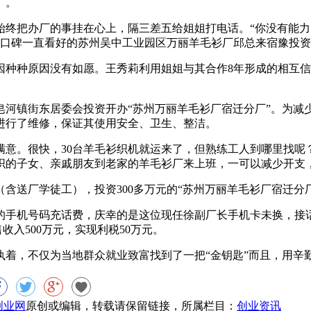
厂。
终把办厂的事挂在心上，隔三差五给姐姐打电话。“你没有能力
量口碑一直看好的苏州吴中工业园区万丽羊毛衫厂邱总来宿豫投
种原因没有如愿。王秀莉利用姐姐与其合作8年形成的相互信
镇街东居委会投资开办“苏州万丽羊毛衫厂宿迁分厂”。为减
进行了维修，保证其使用安全、卫生、整洁。
满意。很快，30台羊毛衫织机就运来了，但熟练工人到哪里找呢
织的子女、亲戚朋友到老家的羊毛衫厂来上班，一可以减少开支
含送厂学徒工），投资300多万元的“苏州万丽羊毛衫厂宿迁分
手机号码充话费，庆幸的是这位现任徐副厂长手机卡未换，接话
收入500万元，实现利税50万元。
，不仅为当地群众就业致富找到了一把“金钥匙”而且，用辛勤
8创业网
原创或编辑，转载请保留链接，所属栏目：
创业资讯