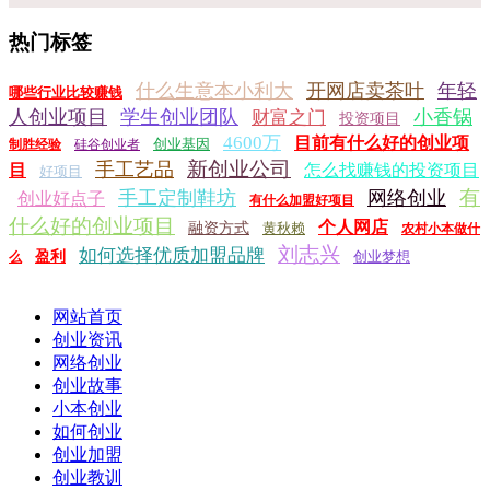
热门标签
什么生意本小利大
开网店卖茶叶
年轻
哪些行业比较赚钱
人创业项目
学生创业团队
小香锅
财富之门
投资项目
4600万
目前有什么好的创业项
创业基因
制胜经验
硅谷创业者
新创业公司
手工艺品
目
怎么找赚钱的投资项目
好项目
有
手工定制鞋坊
网络创业
创业好点子
有什么加盟好项目
什么好的创业项目
个人网店
融资方式
黄秋赖
农村小本做什
刘志兴
如何选择优质加盟品牌
盈利
创业梦想
么
网站首页
创业资讯
网络创业
创业故事
小本创业
如何创业
创业加盟
创业教训