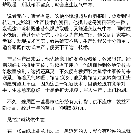
炉取暖，所以稍不留意，就会发生煤气中毒。
说者无心，听者有意。这使小姚想起从前剪报时，曾看到过
转让“电热涂料”生产技术的资料。他找出这份资料研究一番，
发现这种涂料既能替代煤炉取暖，又能避免煤气中毒，同时成
本低廉。通过分析研究，小姚认为市场广阔。他又到厂家实地
考察，发现技术真实，效果确实不错，生产过程又十分简单，
适合家庭作坊式生产，便买下了这一技术。
产品生产出来后，他先给亲朋好友免费粉刷，效果很好。经
亲朋好友的推销宣传，陆续有了用户。他进而跑到各地学校去
给教室粉刷，这招还真灵，不久便有教师和大量学生家长前来
联系。随着天气转暖，销售趋淡，他又将销售对象转向包工头
和建筑施工单位，因为这是一项新技术，目前还没有竞争对
手，生意愈来愈好。于是他扩大规模，雇人生产，上门粉刷。
不久，连周围一些县市也纷纷有人订货，供不应求，效益不
断提高。经过一年的努力，净赚5.8万元。
见“空”就钻做生意
在一张白纸上蓄意地划上一黑道道的人，就会有些许的成就