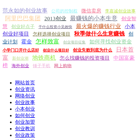
范永如的创业故事
微信卖房
公司的控制权
李嘉诚创业故事
阿里巴巴集团
最赚钱的小本生意
2013创业
创业智
最火爆的赚钱行业
小本
慧
创业好点子
干什么投资小见效快
秋季做什么生意赚钱
创业好项目
创
怎样选择创业项目
怎样致富
霍金
如何寻找创业资金
业计划
创业项目征集
日本首
小学门口开什么店好
创业失败到底为什么
创业什么项目好
富
地铁商机
中国富豪
怎么找赚钱的投资项目
新创业潮
榜
海外创业
锤子手机
网上购物
网站首页
创业资讯
网络创业
创业故事
小本创业
如何创业
创业加盟
创业教训
创业政策