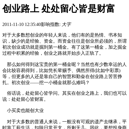
创业路上 处处留心皆是财富
2011-11-10 12:35:40
影响指数:
大字
对于大多数想创业的年轻人来说，他们有的是热情、书本知
识，缺少的是经验、资金。而资金往往是创业所必须的，所谓
初次创业成功就是掘到第一桶金。有了这第一桶金，加之掘金
过程中积累的经验，创业之路就开始步入正轨了。
那么如何得到这宝贵的第一桶金呢？当然也有少数幸运的人
会比较容易得到，比如凭长辈赐予、偶然所得(比如中彩票)
等，但更多的人还是靠自己的智慧和勤奋在创业路上苦苦挣
扎。初次创业——挖一小桶金就那么难吗？
俗话说，处处留心皆学问。其实在创业之路上，我们也可以
说：处处留心皆财富。
小买卖也能创大业
对于大多数的普通人来说，一般没有可观的遗产去继承，平
时靠工薪生活，扣除日常开支，所剩无几。因此，要想投身商