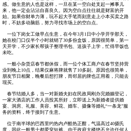
感。做生意的人也是这样，一旦在某一空白处支起一摊事儿
来，他一定会沾沾自喜良久。因为空白点往往就是财富的开
始。如果你财单力薄，玩不起大手笔而刻意走上小本买卖之路
时，不妨多动脑筋，努力寻找市场上的空白点。
一位下岗女工做早点生意，在今年3月1日中小学开学那天，
她在校门口仅半个小时就销了30多份盒饭，原因很简单，第一
天开学，不少家长帮孩子整理书包、送孩子上学，忙得早饭也
未吃。
一般小杂货店春节都休假，而一位个体工商户在春节坚持营
业到晚上10点，结果仅麻将牌就售了10多副。原因也很简单，
朋友节日相聚，晚餐后想打牌，而邻居的牌也正用着，只能去
现买。
春节结婚人多，当一对新婚夫妇在民政局刚办完婚姻登记，
一家大酒店的工作人员投其所好，立即送上为新婚者提供婚
宴、洞房、礼服、美容、鲜花、婚车、摄像等婚礼“一条龙”服
务的资料，终于接到了生意。
位于南半球的巴西里约热内卢酷热正酣，气温高过40摄氏
度，因此一般男士都爱穿短裤。由于政府大楼绝不允许任何人