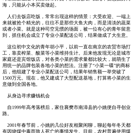
海，只能从小本买卖做起。
人们去饭店吃饭，常常出现这样的情景：大受欢迎、一端上
来就被抢个精光的，往往不是那些大鱼大肉，而是清淡的蔬菜
或者小菜。就是这种司空见惯的场面，被一位有心的青年留意
到，抓住机会成立了专业小菜配送公司，结果做成了大生意。
这位初中文化的青年胡小平，以前一直在南京的农贸市场打
工，靠卖榨菜、酸菜等小菜维持生计。后来他发现无论是城市
家庭还是宾馆饭店，对各类小菜的需求量都比较大，就萌生了
用统一的品牌包装各地小菜的想法。注册了“小菜一碟”的商标
后，他组建了专业小菜配送公司，结果年销售额一举突破了
1500万元。现在，他又建成了大型配送基地，打算将小菜的生
意做到全国各地。
从身边寻求赚钱机会
自1999年高考落榜后，家住襄樊市南漳县的小姚便自寻创业
路。
2001年春节前，小姚的几位好友相聚闲聊，聊起每年冬天都
有因烧煤中毒而致人死亡的事情发生。目前，农村普遍使用煤