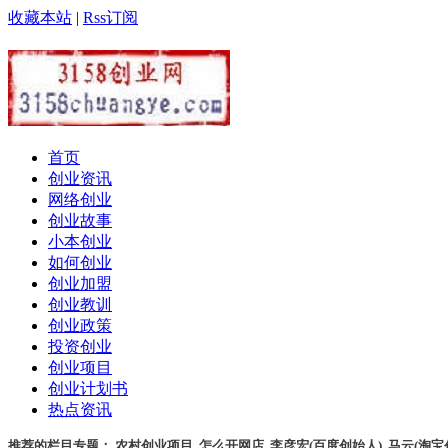
收藏本站
|
Rss订阅
首页
创业资讯
网络创业
创业故事
小本创业
如何创业
创业加盟
创业教训
创业政策
投资创业
创业项目
创业计划书
热点资讯
推荐的栏目专题：
农村创业项目
,
怎么开网店
,
李彦宏(百度创始人)
,
马云(淘宝