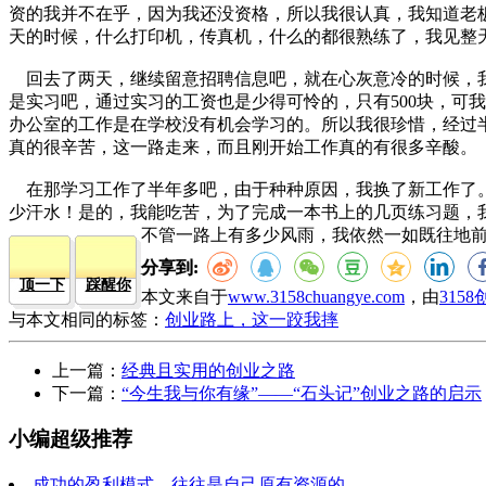
资的我并不在乎，因为我还没资格，所以我很认真，我知道老
天的时候，什么打印机，传真机，什么的都很熟练了，我见整
回去了两天，继续留意招聘信息吧，就在心灰意冷的时候，我
是实习吧，通过实习的工资也是少得可怜的，只有500块，可
办公室的工作是在学校没有机会学习的。所以我很珍惜，经过
真的很辛苦，这一路走来，而且刚开始工作真的有很多辛酸。
在那学习工作了半年多吧，由于种种原因，我换了新工作了。
少汗水！是的，我能吃苦，为了完成一本书上的几页练习题，
不管一路上有多少风雨，我依然一如既往地
分享到:
顶一下
踩醒你
本文来自于
www.3158chuangye.com
，由
315
与本文相同的标签：
创业路上，这一跤我摔
上一篇：
经典且实用的创业之路
下一篇：
“今生我与你有缘”——“石头记”创业之路的启示
小编超级推荐
成功的盈利模式，往往是自己原有资源的...