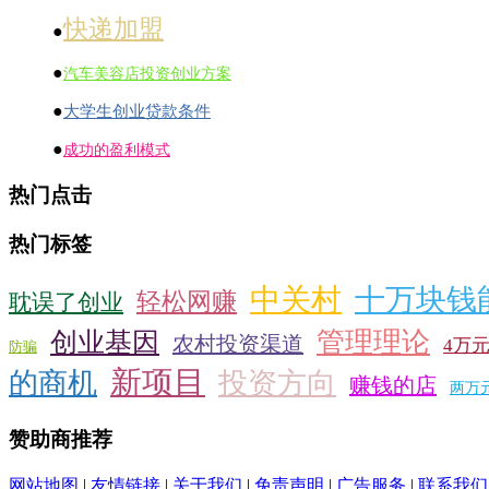
快递加盟
●
●
汽车美容店投资创业方案
●
大学生创业贷款条件
●
成功的盈利模式
热门点击
热门标签
中关村
十万块钱
轻松网赚
耽误了创业
管理理论
创业基因
农村投资渠道
4万
防骗
新项目
的商机
投资方向
赚钱的店
两万
赞助商推荐
网站地图
|
友情链接
|
关于我们
|
免责声明
|
广告服务
|
联系我们