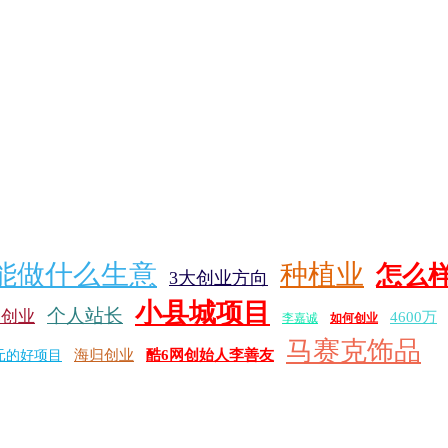
能做什么生意
种植业
怎么
3大创业方向
小县城项目
个人站长
元创业
4600万
李嘉诚
如何创业
马赛克饰品
海归创业
酷6网创始人李善友
元的好项目