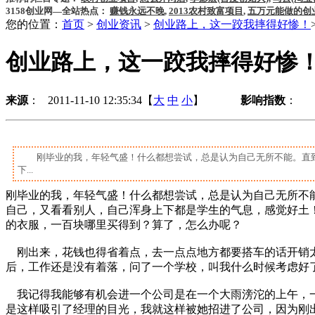
3158创业网—全站热点：
赚钱永远不晚
,
2013农村致富项目
,
五万元能做的创
您的位置：
首页
>
创业资讯
>
创业路上，这一跤我摔得好惨！
创业路上，这一跤我摔得好惨
来源
： 2011-11-10 12:35:34【
大
中
小
】
影响指数
：
刚毕业的我，年轻气盛！什么都想尝试，总是认为自己无所不能。直到
下...
刚毕业的我，年轻气盛！什么都想尝试，总是认为自己无所不能
自己，又看看别人，自己浑身上下都是学生的气息，感觉好土
的衣服，一百块哪里买得到？算了，怎么办呢？
刚出来，花钱也得省着点，去一点点地方都要搭车的话开销太
后，工作还是没有着落，问了一个学校，叫我什么时候考虑好
我记得我能够有机会进一个公司是在一个大雨滂沱的上午，一
是这样吸引了经理的目光，我就这样被她招进了公司，因为刚