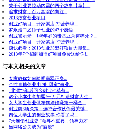
关于创业要拉动内需的两个故事【荐】...
追求财富，百万富翁的向往...
2013致富创业项目
创业好项目：开家粥店 打营养牌...
罗永浩口述锤子创业的43个感悟...
创业警示录：146年岁的诺基亚为何猝死？...
创业好项目：开家粥店 打营养牌...
赚钱必看：2013创业加盟好项目大搜集...
2013年7个招商加盟好项目免费送给你!...
与本文相关的文章
专家教你如何验明翡翠正身...
个性喜糖创业 打拼“甜蜜”事业...
“北漂”7年后回乡创业种草莓...
49个小本生意加盟!一万元打造财富人生...
女大学生创业做布偶娃娃赚第一桶金...
创业前3项决策：选择合作伙伴最关键...
四位大学生的创业故事 你看了吗...
7天连锁创业史 “领导不重要，领导力才...
当网络公关成为“瘟疫”