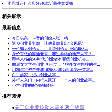
小县城开什么店好?40款近民生意爆赚!...
相关展示
最新信息
今日头条、抖音的创始人张一鸣
返乡创业养乳鸽，让他养鸽养出“金凤凰”...
一位90后创始人——喜茶创始人 身家40亿...
身价百亿的酱油老翁，赛过卖楼的地产大亨？...
即将来临的5G时代,创业者有哪些创业机会...
90后女大学生创业 李伊过上了很多女生向往的生...
用20年将资产变成1620亿, 成为世界第一首富...
白手起家，短小创业故事！
外行人入门，内行人跃迁，一个人的创业故事...
小本创业的9条赚钱经验
推荐阅读
关于创业要拉动内需的两个故事
●