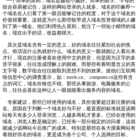
一个简单的原则，域名是越短小越好。简单的数字、字母的
组合容易被记住，这样的网站登录的人就多。域名的印象即一
个域名在人们看了第一眼后能够记住的程度，对于这个域名的
价值很重要。这就是为什么那些较早进入域名投资领域的人赚
到了第一桶金。他们利用先占原则，抢注了一些短小精悍的域
名，现在出手的话，收益都很大。
其次是域名含有一定的意义，好的域名往往紧扣社会的焦
点。俗话说什么热就炒什么。域名的意义一眼就能让人看出来
才行，现在的注册者喜欢使用中文的拼音，但是因为汉字的多
音字很多，往往造成理解上的困难。而那些有着明显含义的英
文字母，数字组合往往能取到意想不到的效果。据他们互联网
络信息中心的调查显示，如：travle.cn、 computer.cn这些有含
义的词汇，域名价格也不错。那些从事旅游、电脑服务的公
司，往往会喜欢这种让人一眼就能看出服务内容的域名。
专家建议，那些已经使用的域名，其价值要超过新注册的域
名。原因在于判断一个域名好与不好，最直观的标准就是该网
站每天有多少人登录浏览，人越多商机才更多。已经在使用的
域名，浏览人数是确定的，已经有一部分稳定的访问者，这就
能减少该网站今后推广的成本。特别是那些在各大搜索网站有
着很好排名的域名，更是成为各个公司、个人选择的目标。