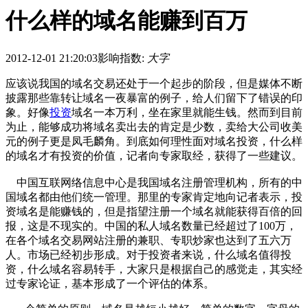
什么样的域名能赚到百万
2012-12-01 21:20:03
影响指数:
大字
应该说我国的域名交易还处于一个起步的阶段，但是媒体不断
披露那些靠转让域名一夜暴富的例子，给人们留下了错误的印
象。好像
投资
域名一本万利，坐在家里就能生钱。然而到目前
为止，能够成功将域名卖出去的肯定是少数，卖给大公司收美
元的例子更是凤毛麟角。到底如何理性面对域名投资，什么样
的域名才有投资的价值，记者向专家取经，获得了一些建议。
中国互联网络信息中心是我国域名注册管理机构，所有的中
国域名都由他们统一管理。那里的专家肯定地向记者表示，投
资域名是能赚钱的，但是指望注册一个域名就能获得百倍的回
报，这是不现实的。中国的私人域名数量已经超过了100万，
在各个域名交易网站注册的兼职、专职炒家也达到了五六万
人。市场已经初步形成。对于投资者来说，什么域名值得投
资，什么域名容易转手，大家只是根据自己的感觉走，其实经
过专家论证，基本形成了一个评估的体系。