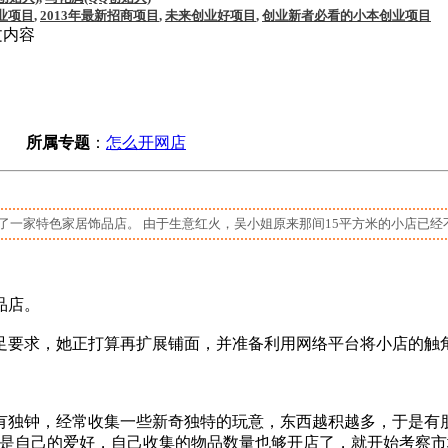
业项目
,
2013年最新招商项目
,
未来创业好项目
,
创业新者必看的小本创业项目
文内容
所属专题
：
怎么开网店
了一家特色家居饰品店。 由于生意红火，吴小姐原来那间15平方米的小店已经不
品店。
足要求，她正打算再扩展铺面，并准备利用网络平台将小店的触
独钟，经常收集一些新奇独特的玩意，东西越积越多，于是有朋
正是自己的爱好，自己收集的物品数量也够开店了，就开始考察