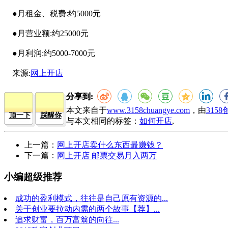
●月租金、税费:约5000元
●月营业额:约25000元
●月利润:约5000-7000元
来源:
网上开店
分享到:
本文来自于
www.3158chuangye.com
，由
315
顶一下
踩醒你
与本文相同的标签：
如何开店
,
上一篇：
网上开店卖什么东西最赚钱？
下一篇：
网上开店 邮票交易月入两万
小编超级推荐
成功的盈利模式，往往是自己原有资源的...
关于创业要拉动内需的两个故事【荐】...
追求财富，百万富翁的向往...