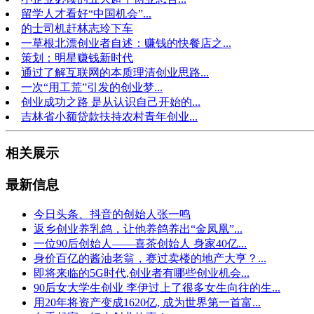
留学人才看好“中国机会”...
的士司机赶林志玲下车
一草根北漂创业者自述：赚钱的快餐店之...
策划：明星赚钱新时代
通过了解互联网的本质理清创业思路...
一次“用工荒”引发的创业梦...
创业成功之路 是从认识自己开始的...
吉林省小额贷款扶持农村青年创业...
相关展示
最新信息
今日头条、抖音的创始人张一鸣
返乡创业养乳鸽，让他养鸽养出“金凤凰”...
一位90后创始人——喜茶创始人 身家40亿...
身价百亿的酱油老翁，赛过卖楼的地产大亨？...
即将来临的5G时代,创业者有哪些创业机会...
90后女大学生创业 李伊过上了很多女生向往的生...
用20年将资产变成1620亿, 成为世界第一首富...