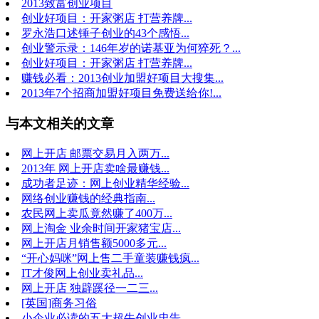
2013致富创业项目
创业好项目：开家粥店 打营养牌...
罗永浩口述锤子创业的43个感悟...
创业警示录：146年岁的诺基亚为何猝死？...
创业好项目：开家粥店 打营养牌...
赚钱必看：2013创业加盟好项目大搜集...
2013年7个招商加盟好项目免费送给你!...
与本文相关的文章
网上开店 邮票交易月入两万...
2013年 网上开店卖啥最赚钱...
成功者足迹：网上创业精华经验...
网络创业赚钱的经典指南...
农民网上卖瓜竟然赚了400万...
网上淘金 业余时间开家猪宝店...
网上开店月销售额5000多元...
“开心妈咪”网上售二手童装赚钱疯...
IT才俊网上创业卖礼品...
网上开店 独辟蹊径一二三...
[英国]商务习俗
小企业必读的五大超牛创业忠告...