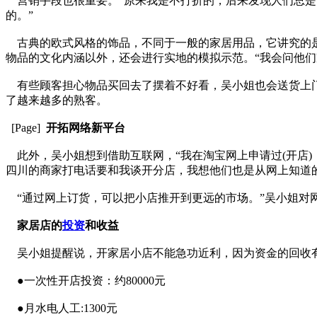
营销手段也很重要。“原来我是不打折的，后来发现人们总是
的。”
古典的欧式风格的饰品，不同于一般的家居用品，它讲究的是
物品的文化内涵以外，还会进行实地的模拟示范。“我会问他们
有些顾客担心物品买回去了摆着不好看，吴小姐也会送货上门
了越来越多的熟客。
[Page]
开拓网络新平台
此外，吴小姐想到借助互联网，“我在淘宝网上申请过(开店)
四川的商家打电话要和我谈开分店，我想他们也是从网上知道
“通过网上订货，可以把小店推开到更远的市场。”吴小姐对
家居店的
投资
和收益
吴小姐提醒说，开家居小店不能急功近利，因为资金的回收
●一次性开店投资：约80000元
●月水电人工:1300元