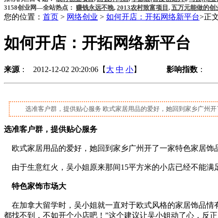
3158创业网—全站热点：
赚钱永远不晚
,
2013农村致富项目
,
五万元能做的创
您的位置：
首页
>
网络创业
>
如何开店：开拓网络新平台
>正
如何开店：开拓网络新平台
来源
： 2012-12-02 20:20:06【
大
中
小
】
影响指数
：
选准客户群，提供贴心服务 欧式家居用品的爱好，她回到家乡广州开
选准客户群，提供贴心服务
欧式家居用品的爱好，她回到家乡广州开了一家特色家居饰
由于生意红火，吴小姐原来那间15平方米的小店已经不能满
特色家饰市场大
在加拿大留学时，吴小姐就一直对于欧式风格的家居饰品情有
都找不到，不如开个小店吧！”这个建议让吴小姐动了心，反