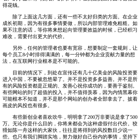
得花钱。
除了上面这几方面，还有一些不太好归类的方面。在企业
成长初期，因为有很多事情要做，所以内部管理难免粗糙。如
果不注意的话，等你将来想起向管理要效益的时候，已经积习
难改，需要付出更大的代价。
另外，任何的管理者也要有宽容，想要制定一套规则，让
每个员工8小时排得满满的，每一分钟都为企业贡献力量的想
法，在互联网行业根本是不可能的。
目前的情况下，到处在宣传还有几十亿美金的风险投资要
进入中国，不要被忽悠晕了。并不是投资多多益善。并不是所
有的风险投资都是正规的、发善心祝你成功的，要善于鉴别。
有些网站的到了超值的投入，并不值得羡慕，因为内情黑幕你
可能根本不知道，并不是那个网站的创办者全部拿去了。披着
画皮的风投也有很多。
有些新创业者喜欢吹牛，明明拿了200万非要说是拿了500
万。无论你是什么目的，你将来都会为这种虚假付出代价。狡
猾如陈一舟这样的大家伙，往往是将得到的风投数目少说一
些。也只有我们脚踏实地，努力做好自己份内的事情，坚持下