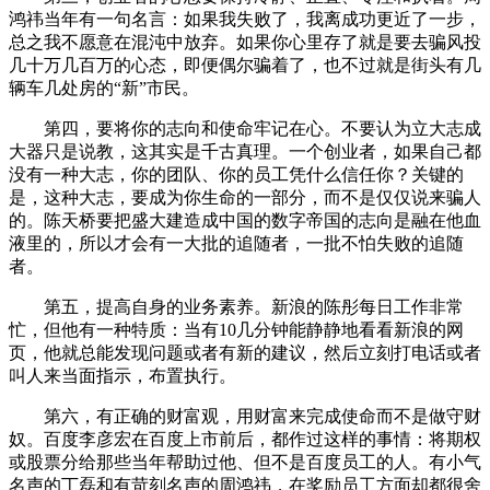
鸿祎当年有一句名言：如果我失败了，我离成功更近了一步，
总之我不愿意在混沌中放弃。如果你心里存了就是要去骗风投
几十万几百万的心态，即便偶尔骗着了，也不过就是街头有几
辆车几处房的“新”市民。
第四，要将你的志向和使命牢记在心。不要认为立大志成
大器只是说教，这其实是千古真理。一个创业者，如果自己都
没有一种大志，你的团队、你的员工凭什么信任你？关键的
是，这种大志，要成为你生命的一部分，而不是仅仅说来骗人
的。陈天桥要把盛大建造成中国的数字帝国的志向是融在他血
液里的，所以才会有一大批的追随者，一批不怕失败的追随
者。
第五，提高自身的业务素养。新浪的陈彤每日工作非常
忙，但他有一种特质：当有10几分钟能静静地看看新浪的网
页，他就总能发现问题或者有新的建议，然后立刻打电话或者
叫人来当面指示，布置执行。
第六，有正确的财富观，用财富来完成使命而不是做守财
奴。百度李彦宏在百度上市前后，都作过这样的事情：将期权
或股票分给那些当年帮助过他、但不是百度员工的人。有小气
名声的丁磊和有苛刻名声的周鸿祎，在奖励员工方面却都很舍