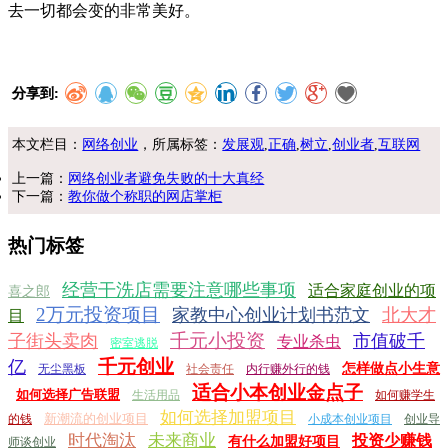
去一切都会变的非常美好。
分享到:
本文栏目：
网络创业
，所属标签：
发展观
,
正确
,
树立
,
创业者
,
互联网
上一篇：
网络创业者避免失败的十大真经
下一篇：
教你做个称职的网店掌柜
热门标签
经营干洗店需要注意哪些事项
适合家庭创业的项
喜之郎
2万元投资项目
家教中心创业计划书范文
北大才
目
千元小投资
子街头卖肉
市值破千
专业杀虫
密室逃脱
千元创业
亿
怎样做点小生意
无尘黑板
社会责任
内行赚外行的钱
适合小本创业金点子
如何选择广告联盟
生活用品
如何赚学生
如何选择加盟项目
新潮流的创业项目
的钱
小成本创业项目
创业导
时代淘汰
未来商业
投资少赚钱
有什么加盟好项目
师谈创业