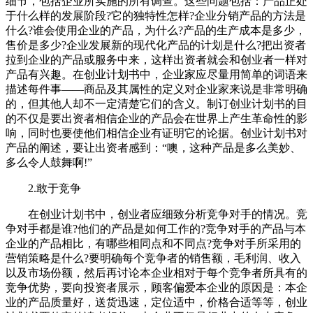
细节，包括企业所实施的所有调查。这些问题包括：产品正处
于什么样的发展阶段?它的独特性怎样?企业分销产品的方法是
什么?谁会使用企业的产品，为什么?产品的生产成本是多少，
售价是多少?企业发展新的现代化产品的计划是什么?把出资者
拉到企业的产品或服务中来，这样出资者就会和创业者一样对
产品有兴趣。在创业计划书中，企业家应尽量用简单的词语来
描述每件事——商品及其属性的定义对企业家来说是非常明确
的，但其他人却不一定清楚它们的含义。制订创业计划书的目
的不仅是要出资者相信企业的产品会在世界上产生革命性的影
响，同时也要使他们相信企业有证明它的论据。创业计划书对
产品的阐述，要让出资者感到：“噢，这种产品是多么美妙、
多么令人鼓舞啊!”
2.敢于竞争
在创业计划书中，创业者应细致分析竞争对手的情况。竞
争对手都是谁?他们的产品是如何工作的?竞争对手的产品与本
企业的产品相比，有哪些相同点和不同点?竞争对手所采用的
营销策略是什么?要明确每个竞争者的销售额，毛利润、收入
以及市场份额，然后再讨论本企业相对于每个竞争者所具有的
竞争优势，要向投资者展示，顾客偏爱本企业的原因是：本企
业的产品质量好，送货迅速，定位适中，价格合适等等，创业