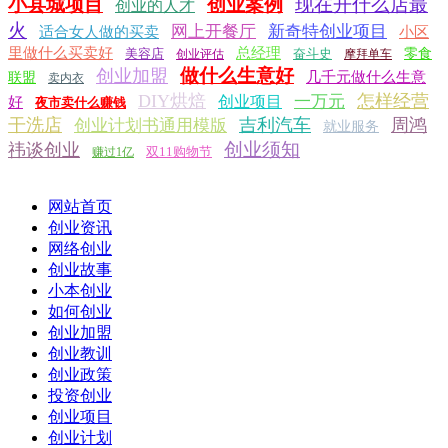
小县城项目
创业案例
现在开什么店最
创业的人才
火
网上开餐厅
新奇特创业项目
适合女人做的买卖
小区
里做什么买卖好
总经理
美容店
奋斗史
零食
创业评估
摩拜单车
做什么生意好
创业加盟
几千元做什么生意
联盟
卖内衣
DIY烘焙
怎样经营
一万元
创业项目
好
夜市卖什么赚钱
干洗店
吉利汽车
周鸿
创业计划书通用模版
就业服务
创业须知
祎谈创业
双11购物节
赚过1亿
网站首页
创业资讯
网络创业
创业故事
小本创业
如何创业
创业加盟
创业教训
创业政策
投资创业
创业项目
创业计划