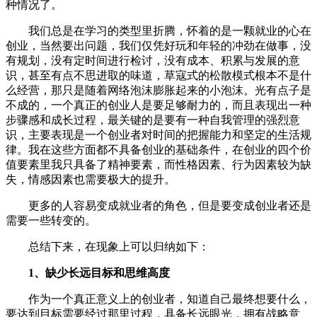
种情况了。
我们总是在学习的类型里折腾，怀着的是一颗就业的心在
创业，当然要出问题，我们仅凭好玩和年轻的冲劲在做事，没
有规划，没有定时间进行检讨，没有成本、积累与发展的意
识，甚至有点不思进取的味道，草寇式的松散模式根本不是什
么经营，那只是随着网络泡沫膨胀起来的小泡沫。光有点子是
不成的，一个真正的创业人是要足够耐力的，而且表现出一种
步骤感和成长过程，最关键的是要有一种自我管理的强烈意
识，主要表现是一个创业者对时间的把握能力和坚定的生活规
律。我在这些方面都不具备创业的基础条件，在创业的四个价
值要素里我只具备了精神要素，而性格因素、行为因素较为缺
失，情感因素也需要极大的提升。
更多的人容易变成就业者的角色，但是要变成创业者还是
需要一些转变的。
总结下来，在现象上可以归纳如下：
1、缺少长远目标和思维高度
作为一个真正意义上的创业者，知道自己最终想要什么，
要达到目标需要经过那里过程，具备长远眼光，拥有战略意