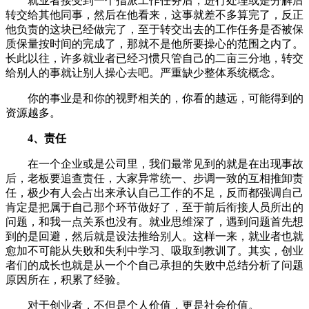
就业者接受到一个指派工作任务后，进行处理或是分解后
转交给其他同事，然后在他看来，这事就差不多算完了，反正
他负责的这块已经做完了，至于转交出去的工作任务是否被保
质保量按时间的完成了，那就不是他所要操心的范围之内了。
长此以往，许多就业者已经习惯只管自己的二亩三分地，转交
给别人的事就让别人操心去吧。严重缺少整体系统概念。
你的事业是和你的视野相关的，你看的越远，可能得到的
资源越多。
4、责任
在一个企业或是公司里，我们最常见到的就是在出现事故
后，老板要追查责任，大家异常统一、步调一致的互相推卸责
任，极少有人会占出来承认自己工作的不足，反而都强调自己
肯定是把属于自己那个环节做好了，至于前后衔接人员所出的
问题，和我一点关系也没有。就业思维深了，遇到问题首先想
到的是回避，然后就是设法推给别人。这样一来，就业者也就
愈加不可能从失败和失利中学习、吸取到教训了。其实，创业
者们的成长也就是从一个个自己承担的失败中总结分析了问题
原因所在，积累了经验。
对于创业者，不但是个人价值，更是社会价值。