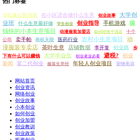
热门标签
大学创
在小区适合做什么生意
50亿条公民信息
创业故事
业班
赚
创业指导
手机游戏
什么生意最好做
学生创业
钱快的小本生意项目
十个
动漫服装加盟店
如何经营干洗店
农村小生意项目
动
卖手帕
医药行业
公司
商机无限
漫服装专卖店
茶叶生意
店铺数据
创业路
李开复
乡
避税?
大学毕业生
创业
下有什么可以赚钱
创业者业必看
年轻人创业项目
新闻
富二代创业
宠物美容
服装生意经
网站首页
创业资讯
网络创业
创业故事
小本创业
如何创业
创业加盟
创业教训
创业政策
投资创业