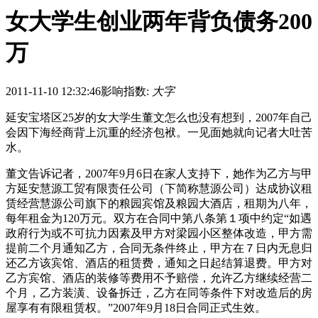
女大学生创业两年背负债务200
万
2011-11-10 12:32:46
影响指数:
大字
延安宝塔区25岁的女大学生董文怎么也没有想到，2007年自己
会因下海经商背上沉重的经济包袱。一见面她就向记者大吐苦
水。
董文告诉记者，2007年9月6日在家人支持下，她作为乙方与甲
方延安慧源工贸有限责任公司（下简称慧源公司）达成协议租
赁经营慧源公司旗下的粮园宾馆及粮园大酒店，租期为八年，
每年租金为120万元。双方在合同中第八条第１项中约定“如遇
政府行为或不可抗力因素及甲方对梁园小区整体改造，甲方需
提前二个月通知乙方，合同无条件终止，甲方在７日内无息归
还乙方该宾馆、酒店的租赁费，通知之日起结算退费。甲方对
乙方宾馆、酒店的装修等费用不予赔偿，允许乙方继续经营二
个月，乙方装潢、设备拆迁，乙方在同等条件下对改造后的房
屋享有有限租赁权。”2007年9月18日合同正式生效。