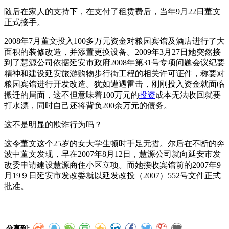
随后在家人的支持下，在支付了租赁费后，当年9月22日董文
正式接手。
2008年7月董文投入100多万元资金对粮园宾馆及酒店进行了大
面积的装修改造，并添置更换设备。2009年3月27日她突然接
到了慧源公司依据延安市政府2008年第31号专项问题会议纪要
精神和建设延安旅游购物步行街工程的相关许可证件，称要对
粮园宾馆进行开发改造。犹如遭遇雷击，刚刚投入资金就面临
搬迁的局面，这不但意味着100万元的
投资
成本无法收回就要
打水漂，同时自己还将背负200余万元的债务。
这不是明显的欺诈行为吗？
这令董文这个25岁的女大学生顿时手足无措。尔后在不断的奔
波中董文发现，早在2007年8月12日，慧源公司就向延安市发
改委申请建设慧源商住小区立项。而她接收宾馆前的2007年9
月19９日延安市发改委就以延发改投（2007）552号文件正式
批准。
分享到: