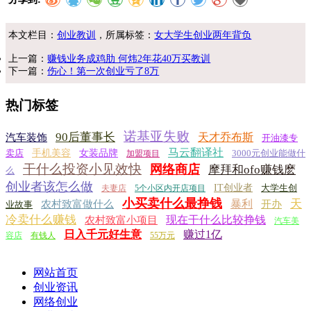
本文栏目：
创业教训
，所属标签：
女大学生创业两年背负
上一篇：
赚钱业务成鸡肋 何炜2年花40万买教训
下一篇：
伤心！第一次创业亏了8万
热门标签
诺基亚失败
90后董事长
天才乔布斯
汽车装饰
开油漆专
马云翻译社
卖店
手机美容
女装品牌
3000元创业能做什
加盟项目
干什么投资小见效快
网络商店
摩拜和ofo赚钱麽
么
创业者该怎么做
IT创业者
大学生创
夫妻店
5个小区内开店项目
小买卖什么最挣钱
天
暴利
农村致富做什么
开办
业故事
冷卖什么赚钱
现在干什么比较挣钱
农村致富小项目
汽车美
日入千元好生意
赚过1亿
容店
有钱人
55万元
网站首页
创业资讯
网络创业