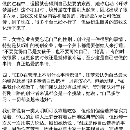
做的过程中，慢慢就会得到自己想要的东西。她称启动《环球
梦游记》这个项目时，境外游在中国刚火起来，因此出现了很
多App，追牧文化是做内容和服务的，给那些App公司做宣
传，到了现在，很多平台已经不行了，但做衍生服务的追牧文
化活下来了。
三，女性创业者要忘记自己的性别，创业是一件很累的事情，
特别是从0到1的初创企业，每一个关卡都需要创始人来打通。
“不要觉得自己是女孩子，也不要可怜自己。”她说，“有的时
候很累，但更多的时候还是觉得很幸运，至少这是自己想做的
事情，真正热爱的事情。”
四，“CEO在管理上不能什么事情都做”，汪梦云认为自己最大
的错误就是“很多事情自己把控，才能安心”。但她发现，“如
果我什么都做了，我们团队就没有成就感”。管理团队对于任
何刚上路的创业者来说都会是一个挑战，她说，“自己多学
习，一切都会越来越好”。
我们常说有一类人明明可以靠脸吃饭，但他们偏偏选择靠实力
活着。90后的新疆人汪梦云有着西部地区典型的美，但她却一
次又一次用实力说话。诚如她所说，“创业是你自己选择的事
情，因为你有梦想，因此你召集大家一起实现目标、完成梦