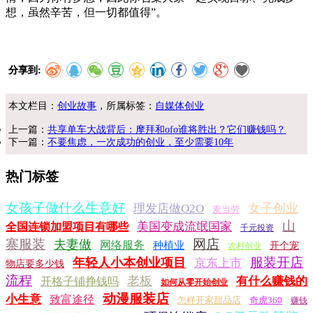
想，虽然辛苦，但一切都值得”。
分享到:
本文栏目：
创业故事
，所属标签：
自媒体创业
上一篇：
共享单车大战背后：摩拜和ofo谁将胜出？它们赚钱吗？
下一篇：
不要焦虑，一次成功的创业，至少需要10年
热门标签
女孩子做什么生意好
女子创业
理发店做O2O
麦当劳
山
美国变成流氓国家
全国连锁加盟项目有哪些
千元投资
寨服装
网店
夫妻做
网络服务
种植业
开个宠
农村创业
服装开店
年轻人小本创业项目
京东上市
物店要多少钱
流程
老板
有什么赚钱的
开格子铺挣钱吗
如何从零开始创业
动漫服装店
小生意
致富途径
怎样开家甜品店
奇虎360
赚钱