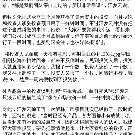
录。“都是我们团队亲自走过的，所以非常靠谱”，汪梦云说。
追牧文化正式成立三个月便获得了集素资本的投资，而且据说
和投资人谈妥投资额只用了一分钟时间，不过汪梦云并没有把
这个当成骄傲的事情，她说，“大家不要觉得我幸运，看起来
我们公司只成立三个月拿到融资，但其实项目之前已经开始运
行了一段时间，也受到国关注，也被媒体报道过。”
“和投资人见面那一天很有意思，那时
候我
们刚从海外拍片回来，都来不及倒时差，见到投资人后，投资
人就直接问多少估值，我报了一个数，投资人还价了一个数，
我又往上调整了一下，投资人又报了一个数，问我行不行，我
说OK，然后一周内便收到了投资款。”
外界想象中的投资谈判过程“唇枪舌战、“血雨腥风”被汪梦云
风淡云轻的描绘成了“像在市场砍价一样，一分钟搞定投资”。
对此，汪梦云除了再一次解释自己项目其实已经做了一段时间
外，还特别说道，“当时已经有产品，各方面都小有成就，项
目看起来有不错的发展空间，因此才得到投资人的认可。我建
议大家拿投资，要先把事情做起来，让大家看到你的数据，证
明到自己的能力。我们的工作状态和对项目的热情吸引了投资