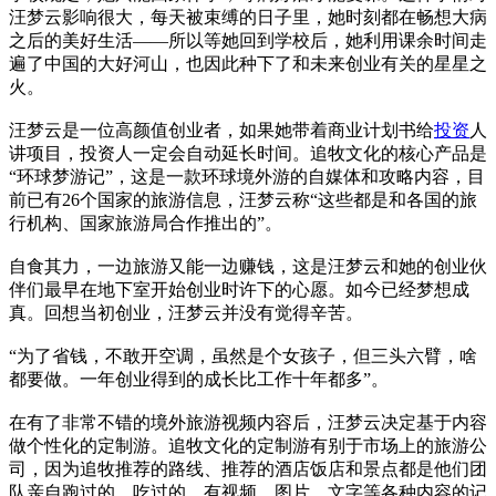
汪梦云影响很大，每天被束缚的日子里，她时刻都在畅想大病
之后的美好生活——所以等她回到学校后，她利用课余时间走
遍了中国的大好河山，也因此种下了和未来创业有关的星星之
火。
汪梦云是一位高颜值创业者，如果她带着商业计划书给
投资
人
讲项目，投资人一定会自动延长时间。追牧文化的核心产品是
“环球梦游记”，这是一款环球境外游的自媒体和攻略内容，目
前已有26个国家的旅游信息，汪梦云称“这些都是和各国的旅
行机构、国家旅游局合作推出的”。
自食其力，一边旅游又能一边赚钱，这是汪梦云和她的创业伙
伴们最早在地下室开始创业时许下的心愿。如今已经梦想成
真。回想当初创业，汪梦云并没有觉得辛苦。
“为了省钱，不敢开空调，虽然是个女孩子，但三头六臂，啥
都要做。一年创业得到的成长比工作十年都多”。
在有了非常不错的境外旅游视频内容后，汪梦云决定基于内容
做个性化的定制游。追牧文化的定制游有别于市场上的旅游公
司，因为追牧推荐的路线、推荐的酒店饭店和景点都是他们团
队亲自跑过的、吃过的，有视频、图片、文字等各种内容的记