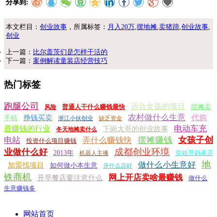
分享到:
本文栏目：
创业故事
，所属标签：
月入20万
,
摆地摊
,
卖猪蹄
,
创业故事
,
创业
上一篇：
比尔盖茨们是怎样干活的
下一篇：
案例解读童装店经营技巧
热门标签
跑腿公司
适合女孩的项目
普通人干什么赚钱最快
摆摊卖
风险
农村做什么生意
代购
挣钱买卖
手机
浙江小伙创业
缺乏资金
电动车充
最赚钱的行业
下岗大哥的创业故事
冬天地摊卖什么
摆摊赚钱
女孩子创
电站
弄什么赚钱快
投资什么项目赚钱
成都创业环境
业做什么好
2013年
空姐开奶茶店
机器人主播
地
做什么小生意好
加盟找项目
如何做小本生意
开什么店好
铁商机
网上开店卖啥最赚钱
开早餐店要注意什么
做什么
生意赚钱多
网站首页