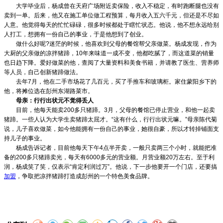
大学毕业后，杨成曾在天府广场附近卖保险，收入不稳定，有时跑断腿也没有
卖到一单。后来，他又在施工单位做工程预算，每月收入五六千元，但还是不尽如
人意。他觉得每天的忙忙碌碌，很多时候都处于瞎忙状态。他说，他不想永远给别
人打工，想拥有一份自己的事业，于是他想到了创业。
做什么好呢
?
迷茫的时候，他喜欢到父母的餐馆帮父亲做菜。杨成发现，作为
大厨的父亲做的凉拌猪蹄，
10
年来味道一成不变，他都吃腻了，而这道菜的销量
也日趋下降。爱好做菜的他，查阅了大量资料和美食书籍，并请教了医生、营养师
等人员，自己创新猪蹄做法。
去年
7
月，他在二手市场花了几百元，买了手推车和玻璃柜。家住蒙阳乡下的
他，将摊位选在彭州东湖路菜市。
母亲：行行出状元
不觉得丢人
目前，他每天能卖
200
多只猪蹄。
3
月，父母的餐馆已停止营业，和他一起卖
猪蹄。一些人认为大学生卖猪蹄太屈才。
“
这有什么，行行出状元嘛。
”
母亲陈代菊
说，儿子喜欢做菜，如今他能拥有一份自己的事业，她很自豪，所以才转掉铺面支
持儿子的事业。
杨成告诉记者，目前他每天下午
4
点半开卖，一般只卖两三个小时，就能把准
备的
200
多只猪蹄卖光，每天有
6000
多元的营业额。月营业额
20
万左右。至于利
润，杨成笑了笑，仅表示
“
肯定利润过万
”
。他说，下一步他要开一个门店，还要搞
加盟
，争取把凉拌猪蹄打造成彭州的一个特色美食品牌。