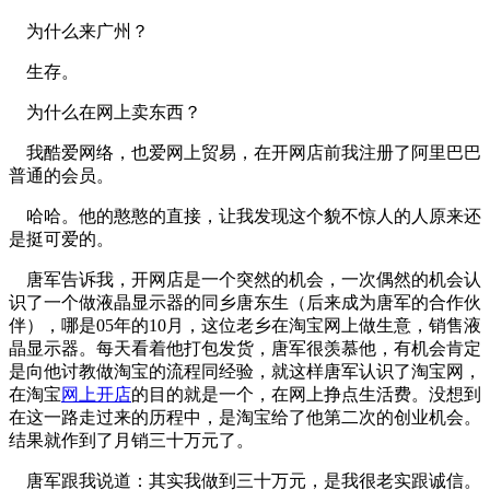
为什么来广州？
生存。
为什么在网上卖东西？
我酷爱网络，也爱网上贸易，在开网店前我注册了阿里巴巴
普通的会员。
哈哈。他的憨憨的直接，让我发现这个貌不惊人的人原来还
是挺可爱的。
唐军告诉我，开网店是一个突然的机会，一次偶然的机会认
识了一个做液晶显示器的同乡唐东生（后来成为唐军的合作伙
伴），哪是05年的10月，这位老乡在淘宝网上做生意，销售液
晶显示器。每天看着他打包发货，唐军很羡慕他，有机会肯定
是向他讨教做淘宝的流程同经验，就这样唐军认识了淘宝网，
在淘宝
网上开店
的目的就是一个，在网上挣点生活费。没想到
在这一路走过来的历程中，是淘宝给了他第二次的创业机会。
结果就作到了月销三十万元了。
唐军跟我说道：其实我做到三十万元，是我很老实跟诚信。