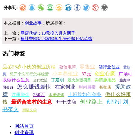
分享到:
本文栏目：
创业故事
，所属标签：
上一篇：
网店代销：10元投入月入两千
下一篇：
建社交网站23岁辍学生身价超10亿英镑
热门标签
零售业
品鉴25岁小伙的创业历程
微信电商
酒行业创业
爱折
小本养殖业
创业心魔
32元
广场可
想开个洗车行怎样经营
腾
以做什么生意
丁建明
最火加盟项目
卖情趣用品
当代欲望
雅虎中
怎么赚钱最快
援助政
在家创业
时尚腰带
折扣店
国失败
策
做什么好赚
上班族如何创业
注册资金
250万
水果烧烤
创业路上
创业计划
钱
最适合农村的生意
开干洗店
书范文
网络文学
网站首页
创业资讯