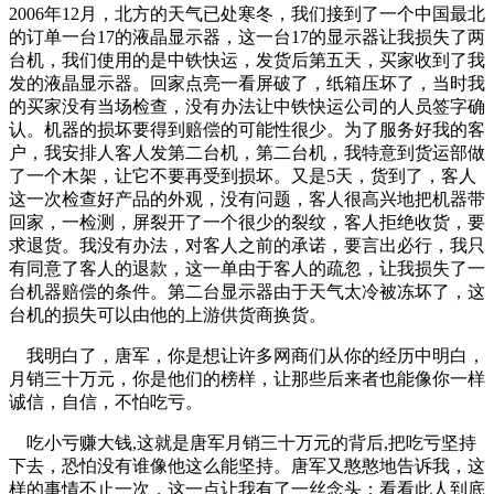
2006年12月，北方的天气已处寒冬，我们接到了一个中国最北
的订单一台17的液晶显示器，这一台17的显示器让我损失了两
台机，我们使用的是中铁快运，发货后第五天，买家收到了我
发的液晶显示器。回家点亮一看屏破了，纸箱压坏了，当时我
的买家没有当场检查，没有办法让中铁快运公司的人员签字确
认。机器的损坏要得到赔偿的可能性很少。为了服务好我的客
户，我安排人客人发第二台机，第二台机，我特意到货运部做
了一个木架，让它不要再受到损坏。又是5天，货到了，客人
这一次检查好产品的外观，没有问题，客人很高兴地把机器带
回家，一检测，屏裂开了一个很少的裂纹，客人拒绝收货，要
求退货。我没有办法，对客人之前的承诺，要言出必行，我只
有同意了客人的退款，这一单由于客人的疏忽，让我损失了一
台机器赔偿的条件。第二台显示器由于天气太冷被冻坏了，这
台机的损失可以由他的上游供货商换货。
我明白了，唐军，你是想让许多网商们从你的经历中明白，
月销三十万元，你是他们的榜样，让那些后来者也能像你一样
诚信，自信，不怕吃亏。
吃小亏赚大钱,这就是唐军月销三十万元的背后,把吃亏坚持
下去，恐怕没有谁像他这么能坚持。唐军又憨憨地告诉我，这
样的事情不止一次，这一点让我有了一丝念头：看看此人到底