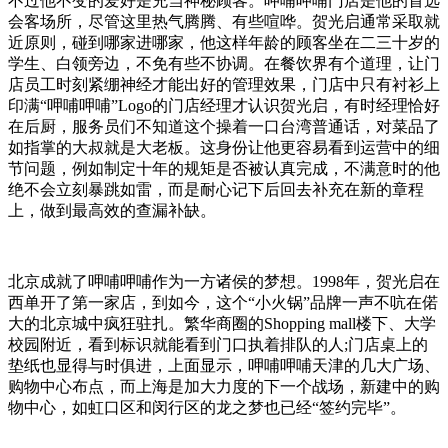
不过他不变的爱好是充当神秘顾客。呷哺呷哺门店是他的首选
会客场所，尽管这里热气腾腾、有些喧哗。贺光启通常采取就
近原则，碰到哪家进哪家，他这样年龄的顾客坐在二三十岁的
学生、白领旁边，不免有些不协调。在餐饮界有个道理，让门
店员工时刻紧绷神经才能出好的管理效果，门店中只有衬衫上
印满“呷哺呷哺”Logo的门店经理才认识贺光启，有时经理恰好
在后厨，服务员们不知道这个操着一口台湾普通话，对菜品了
如指掌的大叔就是大老板。这身份让他更容易看到运营中的细
节问题，例如制定十年的规矩是否被认真完成，不满意时的他
绝不会立刻暴跳如雷，而是耐心记下后回去补充在新的章程
上，做到最高效的查漏补缺。
北京成就了呷哺呷哺作为一方诸侯的梦想。1998年，贺光启在
西单开了第一家店，到如今，这个“小火锅”品牌一声不吭在偌
大的北京城中疯狂驻扎。繁华商圈的Shopping mall楼下、大学
校园附近，看到标识就能看到门口执着排队的人;门店桌上的
垫纸也显得与时俱进，上面显示，呷哺呷哺天津的几大广场、
购物中心布点，而上海是加大力度的下一个战场，新建中的购
物中心，如虹口区和闵行区的龙之梦也已经“签约完毕”。