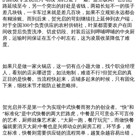
路延续至今，另一个突出的好处是省钱，两箱长短不一的筷子
差几块钱，一卡车过来就是差几百块，如果不立规矩永远都会
有糊涂账。而到后来，贺光启的苛刻继续往上延伸到农户端，
对于全国300个负责供应的农村供销社，叶菜都需要农户在田
间收货后负责洗净、切皮切段、封装后运到呷哺呷哺的中央厨
房，运输时间保证在五个小时左右，这为凌晨收菜降低了难
度。
如果只是做一家火锅店，这一切有点小题大做，找个职业经理
人，看别的店从哪进货，如法炮制，难道不行?但贺光启的真
正目的是快餐。当流程快起来，店铺多起来的时候，只有固化
下来，细枝末节才能防止被忽略掉。
贺光启并不是第一个为实现中式快餐而努力的创业者。“快”和
“标准化”是中式快餐的两大拦路虎，中餐是只可意会不可言传
的艺术，厨师就像艺术家，“大厨一跑，餐厅玩完”，而做快餐
偏就要消灭大厨;中餐也是兴师动众的厨房工程，环节多，难
立标准，快餐则需要供应链的流程简单，越复杂越容易出错，