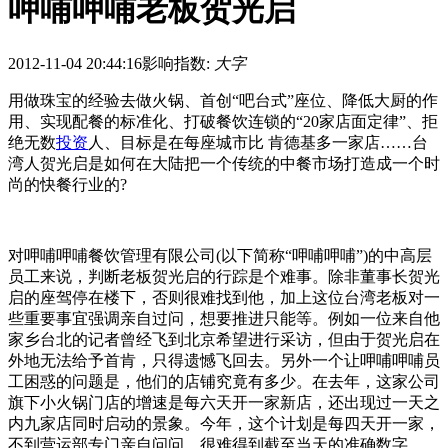
呷哺呷哺老板贺光启
2012-11-04 20:44:16
影响指数:
大字
用做珠宝的经验去做火锅、首创“吧台式”座位、降低大厨的作
用、实现配餐的标准化、打破餐饮连锁的“20家店面定律”、拒
绝无数
投资
人、目标是在每座城市比 肯德基多一家店……台
湾人贺光启是如何在大陆把一个传统的中餐市场打造成一个时
尚的快餐行业的?
对呷哺呷哺餐饮管理有限公司(以下简称“呷哺呷哺”)的中高层
员工来说，判断老板贺光启的行踪是个难事。除非董事长贺光
启的座驾停在楼下，否则很难找到他，加上这位台湾老板对一
些重要事宜强调亲自过问，想要推进只能等。例如一位来自他
家乡台北的记者曾经飞到北京希望进行采访，但由于贺光启在
外地无法给予首肯，只得遗憾飞回去。另外一个让呷哺呷哺员
工困惑的问题是，他们的店铺究竟有多少。在去年，这家公司
旗下小火锅门店的增速是每六天开一家新店，还出现过一天之
内九家店同时启动的景象。今年，这个计划是每四天开一家，
不到营运部专门亲自问问，很难得到截至当天的准确数字。