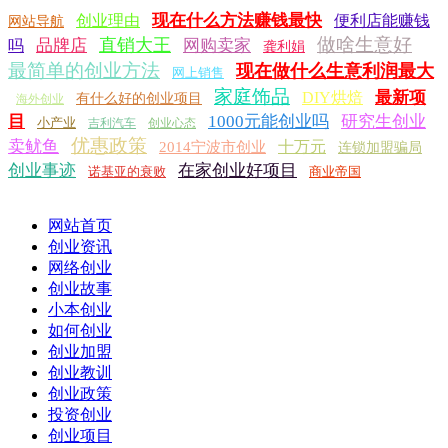
现在什么方法赚钱最快
创业理由
便利店能赚钱
网站导航
做啥生意好
直销大王
品牌店
网购卖家
吗
龚利娟
最简单的创业方法
现在做什么生意利润最大
网上销售
家庭饰品
最新项
DIY烘焙
有什么好的创业项目
海外创业
目
1000元能创业吗
研究生创业
小产业
吉利汽车
创业心态
优惠政策
卖鱿鱼
十万元
2014宁波市创业
连锁加盟骗局
创业事迹
在家创业好项目
诺基亚的衰败
商业帝国
网站首页
创业资讯
网络创业
创业故事
小本创业
如何创业
创业加盟
创业教训
创业政策
投资创业
创业项目