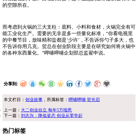
的空隙所在。
而考虑到火锅的三大支柱：底料、小料和食材，火锅完全有可
能工业化生产。需要的无非是多一些量化标准，“你看电视里
的中餐节目，放味精和盐都是‘少许’，不告诉你勺子多大，也
不告诉你用几克。贺总在创业阶段主要是在研究如何将火锅中
的各种东西量化。”呷哺呷哺企划部总监翟申说。
分享到:
本文栏目：
创业故事
，所属标签：
呷哺呷哺
,
贺光启
上一篇：
大二创业自立 每年5万报恩
下一篇：
刘志兴：降低姿态 创业从零学起
热门标签