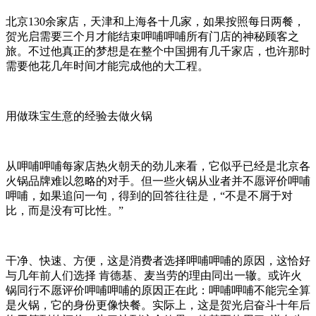
北京130余家店，天津和上海各十几家，如果按照每日两餐，
贺光启需要三个月才能结束呷哺呷哺所有门店的神秘顾客之
旅。不过他真正的梦想是在整个中国拥有几千家店，也许那时
需要他花几年时间才能完成他的大工程。
用做珠宝生意的经验去做火锅
从呷哺呷哺每家店热火朝天的劲儿来看，它似乎已经是北京各
火锅品牌难以忽略的对手。但一些火锅从业者并不愿评价呷哺
呷哺，如果追问一句，得到的回答往往是，“不是不屑于对
比，而是没有可比性。”
干净、快速、方便，这是消费者选择呷哺呷哺的原因，这恰好
与几年前人们选择 肯德基、麦当劳的理由同出一辙。或许火
锅同行不愿评价呷哺呷哺的原因正在此：呷哺呷哺不能完全算
是火锅，它的身份更像快餐。实际上，这是贺光启奋斗十年后