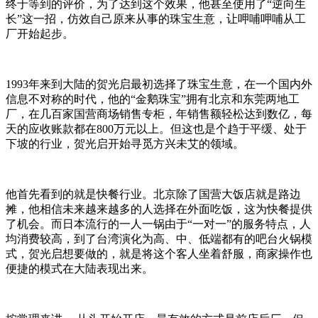
终于等到的评价，为了达到这个效果，他甚至使用了“逆向生
长”这一招，仿效自己原来从事的珠宝生意，让呷哺呷哺从工
厂开始起步。
1993年来到大陆的贺光启最初选择了珠宝生意，在一个国内外
信息不对称的时代，他的“金鹅珠宝”拥有北京和东莞两地工
厂，在几百家国营商场销售专柜，年销售额轻松达到数亿，每
天的应收账款都在800万元以上。但这也是个趋于平缓、处于
下坡的行业，贺光启开始寻觅方兴未艾的领域。
他首先看到的就是快餐行业。北京除了国营大饭店就是路边
摊，他相信未来越来越多的人选择在外面吃饭，这为快餐提供
了机会。而日本流行的一人一锅由于“一对一”的服务特点，人
均消费较高，到了台湾演化为高、中、低端都有的吧台火锅模
式，贺光启想要做的，就是将这个客人坐着舒服，商家操作也
便捷的模式在大陆表现出来。