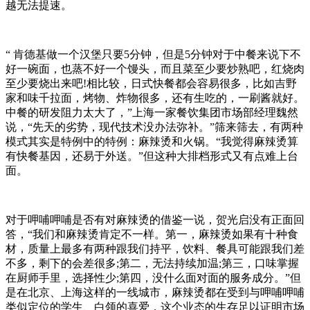
越无法提速。
“ 肯德基做一个汉堡只要5分钟，但是5分钟对于中餐来说下不
好一碗面，也蒸不好一个馒头，而且菜至少要炒熟吧，红烧肉
至少要烧出来吧!相比较，日式快餐都会容易很多，比如吉野
家和味千拉面，烤物、炸物很多，还有生吃的，一刷酱就好。
中餐的研发阻力太大了，”上海一家餐饮集团市场部经理魏然
说，“先天的劣势，现代技术没办法弥补。”筛来筛去，有两种
模式其实是特例中的特例：麻辣烫和火锅。“我觉得麻辣烫算
有快餐基因，还易于外送。”但这种大排档形式又有点难上台
面。
对于呷哺呷哺是否有对麻辣烫的借鉴一说，贺光启没有正面回
答，“我们和麻辣烫肯定不一样。第一，麻辣烫如果有十种食
材，质量上最多有两种跟我们持平，饮料、餐具可能跟我们差
不多，剩下的会差很多;第二，无法持续加温;第三，口味掌握
在厨师手里，选择性少;第四，没什么面对面的服务成分。”但
是在北京、上海这样的一线城市，麻辣烫都在受到与呷哺呷哺
类似定位的学生、白领的喜爱，这个业态的生存足以证明市场