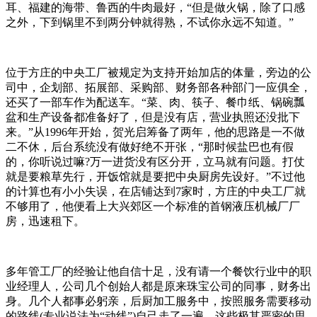
耳、福建的海带、鲁西的牛肉最好，“但是做火锅，除了口感
之外，下到锅里不到两分钟就得熟，不试你永远不知道。”
位于方庄的中央工厂被规定为支持开始加店的体量，旁边的公
司中，企划部、拓展部、采购部、财务部各种部门一应俱全，
还买了一部车作为配送车。“菜、肉、筷子、餐巾纸、锅碗瓢
盆和生产设备都准备好了，但是没有店，营业执照还没批下
来。”从1996年开始，贺光启筹备了两年，他的思路是一不做
二不休，后台系统没有做好绝不开张，“那时候盐巴也有假
的，你听说过嘛?万一进货没有区分开，立马就有问题。打仗
就是要粮草先行，开饭馆就是要把中央厨房先设好。”不过他
的计算也有小小失误，在店铺达到7家时，方庄的中央工厂就
不够用了，他便看上大兴郊区一个标准的首钢液压机械厂厂
房，迅速租下。
多年管工厂的经验让他自信十足，没有请一个餐饮行业中的职
业经理人，公司几个创始人都是原来珠宝公司的同事，财务出
身。几个人都事必躬亲，后厨加工服务中，按照服务需要移动
的路线(专业说法为“动线”)自己走了一遍。这些极其严密的思