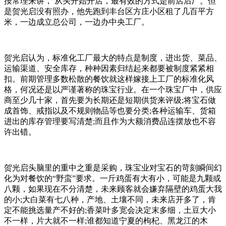
按常理来讲， 从头开始开店，最有效的方式是前店后厂。但
是贺光启没有照办，他先跑到丰台区方庄小区租了几百平方
米，一边成立总公司，一边办中央工厂。
贺光启认为，标准化工厂最大的特点是制度，进出货、菜品、
运输渠道、安全库存，种种因素归结起来都要被制度紧紧相
扣。前期管理多数松散的餐饮就这样嫁接上工厂的标准化风
格，何况还是以严谨著称的珠宝行业。在一个珠宝厂中，供应
商至少几十家，首先要为长期还是短期供货来评级;将宝石做
成首饰、戒指以及不规则物品等也要分类;各种运输车、货箱
进出的库存管理要写清楚;而且作为大额消费品连摆放也不容
许出错。
贺光启头脑里的重中之重是采购，珠宝业对宝石的苛刻瞬间幻
化为对餐饮的“野蛮”要求。一斤鸡蛋有大有小，可能是九颗或
八颗，如果现在不分清楚，未来顾客就会嫌弃隔壁的鸡蛋大我
的小;大白菜有七八种，产地、土壤不同，未来店开多了，肯
定不能挑选量产不好的;香菜叶多宽会决定末多细，土豆大小
不一样，片大就不一样;谁都知道宁夏的枸杞、黑龙江的木