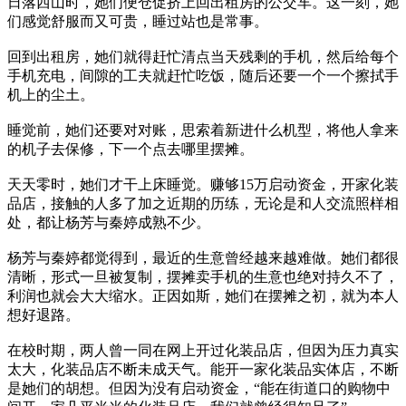
日落西山时，她们便仓促挤上回出租房的公交车。这一刻，她
们感觉舒服而又可贵，睡过站也是常事。
回到出租房，她们就得赶忙清点当天残剩的手机，然后给每个
手机充电，间隙的工夫就赶忙吃饭，随后还要一个一个擦拭手
机上的尘土。
睡觉前，她们还要对对账，思索着新进什么机型，将他人拿来
的机子去保修，下一个点去哪里摆摊。
天天零时，她们才干上床睡觉。赚够15万启动资金，开家化装
品店，接触的人多了加之近期的历练，无论是和人交流照样相
处，都让杨芳与秦婷成熟不少。
杨芳与秦婷都觉得到，最近的生意曾经越来越难做。她们都很
清晰，形式一旦被复制，摆摊卖手机的生意也绝对持久不了，
利润也就会大大缩水。正因如斯，她们在摆摊之初，就为本人
想好退路。
在校时期，两人曾一同在网上开过化装品店，但因为压力真实
太大，化装品店不断未成天气。能开一家化装品实体店，不断
是她们的胡想。但因为没有启动资金，“能在街道口的购物中