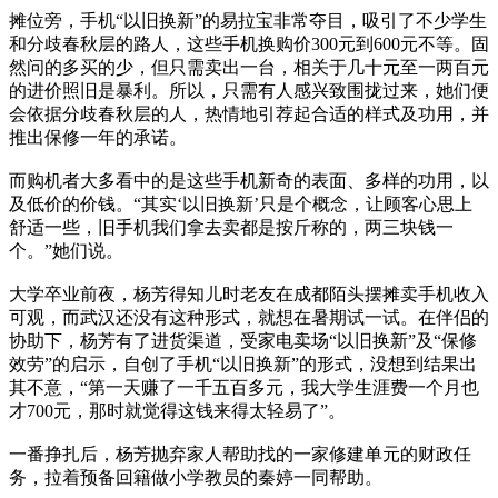
摊位旁，手机“以旧换新”的易拉宝非常夺目，吸引了不少学生
和分歧春秋层的路人，这些手机换购价300元到600元不等。固
然问的多买的少，但只需卖出一台，相关于几十元至一两百元
的进价照旧是暴利。所以，只需有人感兴致围拢过来，她们便
会依据分歧春秋层的人，热情地引荐起合适的样式及功用，并
推出保修一年的承诺。
而购机者大多看中的是这些手机新奇的表面、多样的功用，以
及低价的价钱。“其实‘以旧换新’只是个概念，让顾客心思上
舒适一些，旧手机我们拿去卖都是按斤称的，两三块钱一
个。”她们说。
大学卒业前夜，杨芳得知儿时老友在成都陌头摆摊卖手机收入
可观，而武汉还没有这种形式，就想在暑期试一试。在伴侣的
协助下，杨芳有了进货渠道，受家电卖场“以旧换新”及“保修
效劳”的启示，自创了手机“以旧换新”的形式，没想到结果出
其不意，“第一天赚了一千五百多元，我大学生涯费一个月也
才700元，那时就觉得这钱来得太轻易了”。
一番挣扎后，杨芳抛弃家人帮助找的一家修建单元的财政任
务，拉着预备回籍做小学教员的秦婷一同帮助。