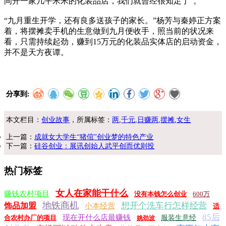
间开一家几平米米的化装品店，我们就曾经很知足了”。
“九月重生开学，还有良多送孩子的家长。”杨芳与秦婷正方案
着，将摆摊卖手机的生意做到九月便收手，照当前的状况来
看，只需持续起劲，赚到15万元的化装品实体店的启动资金，
并不是天方夜谭。
分享到:
本文栏目：
创业故事
，所属标签：
两
,
千元
,
日赚两
,
摆摊
,
女生
上一篇：
成就女大学生“猪倌”创业梦的特色产业
下一篇：
硅谷创业：展讯创始人武平创而优则投
热门标签
女人在家能干什么
赚钱农村项目
没有本钱怎么创业
600万
地铁商机
想开个洗车行怎样经营
饰品加盟
小本经营
适
85后
现在开什么店最赚钱
合农村办厂的项目
服装生意经
姚劲波