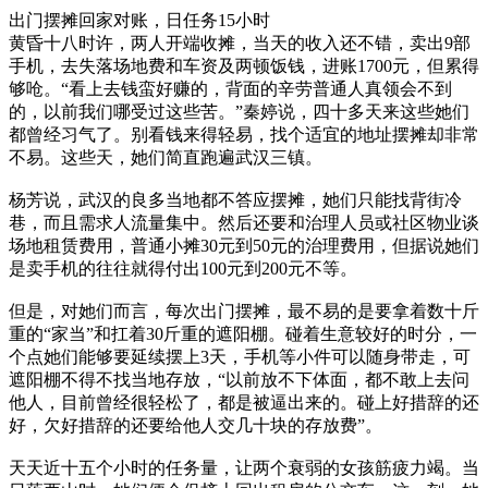
出门摆摊回家对账，日任务15小时
黄昏十八时许，两人开端收摊，当天的收入还不错，卖出9部
手机，去失落场地费和车资及两顿饭钱，进账1700元，但累得
够呛。“看上去钱蛮好赚的，背面的辛劳普通人真领会不到
的，以前我们哪受过这些苦。”秦婷说，四十多天来这些她们
都曾经习气了。别看钱来得轻易，找个适宜的地址摆摊却非常
不易。这些天，她们简直跑遍武汉三镇。
杨芳说，武汉的良多当地都不答应摆摊，她们只能找背街冷
巷，而且需求人流量集中。然后还要和治理人员或社区物业谈
场地租赁费用，普通小摊30元到50元的治理费用，但据说她们
是卖手机的往往就得付出100元到200元不等。
但是，对她们而言，每次出门摆摊，最不易的是要拿着数十斤
重的“家当”和扛着30斤重的遮阳棚。碰着生意较好的时分，一
个点她们能够要延续摆上3天，手机等小件可以随身带走，可
遮阳棚不得不找当地存放，“以前放不下体面，都不敢上去问
他人，目前曾经很轻松了，都是被逼出来的。碰上好措辞的还
好，欠好措辞的还要给他人交几十块的存放费”。
天天近十五个小时的任务量，让两个衰弱的女孩筋疲力竭。当