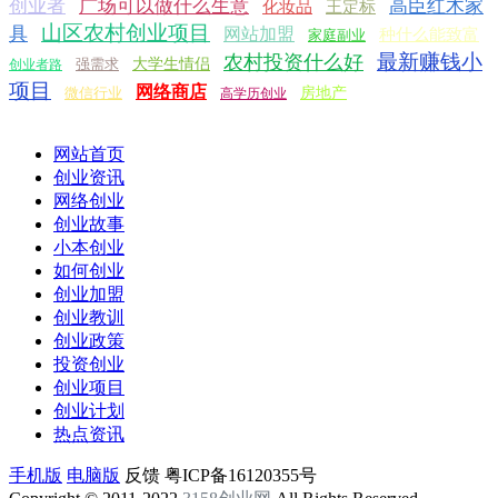
创业者
广场可以做什么生意
高臣红木家
化妆品
王定标
山区农村创业项目
具
网站加盟
种什么能致富
家庭副业
最新赚钱小
农村投资什么好
强需求
大学生情侣
创业者路
项目
网络商店
微信行业
房地产
高学历创业
网站首页
创业资讯
网络创业
创业故事
小本创业
如何创业
创业加盟
创业教训
创业政策
投资创业
创业项目
创业计划
热点资讯
手机版
电脑版
反馈
粤ICP备16120355号