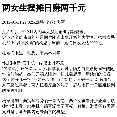
两女生摆摊日赚两千元
2012-01-31 21:32:52
影响指数:
大字
月入5万，三个月内为本人攒足创业启动资金。
定下这个雄伟目的的是两位刚走出象牙塔的大学生。摆摊卖手
机加上“以旧换新”的构思，当前，她们日收入达2000元。
在她们眼里，胡想并非高不可攀。
“以旧换新”卖手机，结果出其不意
“铃铃铃、铃铃铃……”八日清晨五时，杨芳与秦婷房间里的闹
钟准时响起，她们开端从睡梦中挣扎着起床。用她们的话说，
这个时分几乎“生不如死”。但为了胡想，只好一切“朝钱看”。
来不及吃早餐，两人拉着厚重的箱子，赶往七日十分困难找到
的摆摊地址。
杨家湾湖工商贸学院旁的一条冷巷，两个女孩睁开折叠桌，敏
捷地摆上数十款手机，简直涵盖了直板、触屏、滑盖等各类新
潮时髦，甚至国内还未面市的机型。