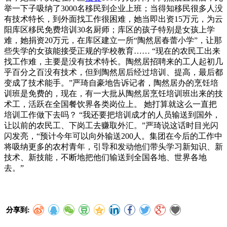
举一下子吸纳了3000名移民到企业上班；当得知移民很多人没
有技术特长，到外面找工作很困难，她当即出资15万元，为云
阳库区移民免费培训30名厨师；库区的孩子特别是女孩上学
难，她捐资20万元，在库区建立一所“陶然居春蕾小学”，让那
些失学的女孩能接受正规的学校教育…… “现在的农民工出来
找工作难，主要是没有技术特长。陶然居招聘来的工人起初几
乎百分之百没有技术，但到陶然居后经过培训、提高，最后都
变成了技术能手。”严琦自豪地告诉记者，陶然居办的烹饪培
训班是免费的，现在，有一大批从陶然居烹饪培训班出来的技
术工，活跃在全国餐饮界各类岗位上。 她打算就这么一直把
培训工作做下去吗？ “我还要把培训成才的人员输送到国外，
让以前的农民工、下岗工去赚取外汇。”严琦说这话时目光闪
闪发亮，“预计今年可以向外输送200人。集团在今后的工作中
将吸纳更多的农村青年，引导和发动他们带头学习新知识、新
技术、新技能，不断地把他们输送到全国各地、世界各地
去。”
分享到: