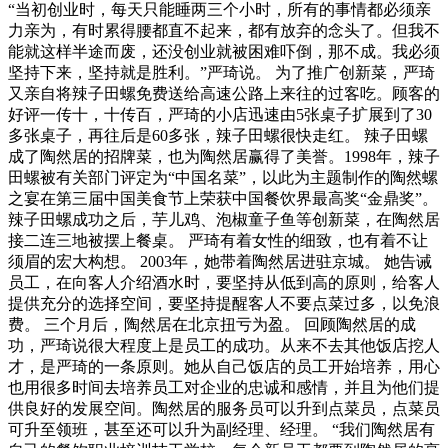
“当初创业时，每天只能睡两三个小时，所有的事情都必须亲
力亲为，有时累得腰都直不起来，都有放弃的念头了。但我不
能就这样半途而废，还没创业就被困难吓倒，那不成。我必须
坚持下来，坚持就是胜利。”严琦说。 为了推广创新菜，严琦
又亲自将辣子田螺免费送给高速公路上来往的过客吃。顾客的
好评一传十，十传百，严琦的小店迅速由5张桌子扩展到了30
多张桌子，再往后是60多张，辣子田螺很快走红。 辣子田螺
成了陶然居的招牌菜，也为陶然居赢得了美誉。1998年，辣子
田螺被有关部门评定为“中国名菜”，以此为主题制作的陶然螺
之宴在第三届中国美食节上荣获中国餐饮界最高奖“金鼎奖”。
辣子田螺成功之后，芋儿鸡、泡椒童子鱼等创新菜，在陶然居
接二连三地被摆上餐桌。 严琦有着女性的细致，也有着不让
须眉的宏大构想。 2003年，她带着陶然居进驻京城。 她告诫
员工，在向客人介绍酒水时，要坚持从低到高的原则，给客人
提供充分的选择空间，要坚持提醒客人不要点菜过多，以免浪
费。 三个月后，陶然居在北京扭亏为盈。 回顾陶然居的成
功，严琦说很大程度上是员工的成功。从来不去其他饭店挖人
才，是严琦的一条原则。她从自己饭店的员工开始培养，用心
也用很多时间去培养员工对企业的忠诚和感情，并且为他们提
供良好的发展空间。陶然居的服务员可以升到点菜员，点菜员
可升至领班，甚至还可以升为副经理、经理。 “我们陶然居有