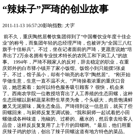
“辣妹子”严琦的创业故事
2011-11-13 16:57:20
影响指数:
大字
前不久，重庆陶然居餐饮集团得到了“中国餐饮业年度十佳企
业”的称号，而集团年轻的总经理严琦，也被评为“全国三八红
旗手十佳标兵”。不过，坐在记者面前的严琦，更愿意说她“培
养出了2万余名拥有专业技术特长的农民工和下岗工人”的故
事。 1994年，严琦不顾家人的反对，辞去稳定的职业，在重
庆郊外的白市驿小镇开了家小饭馆。饭馆小到只能摆5张桌
子。不过，馆子虽小，却有个响亮的名字“陶然居”。 “刚开始
学做生意，生意一直不温不火。”严琦操着浓重的重庆口音
说，她思索着：如何以特色服务吸引顾客？ 很快，机会来
了。西南农学院一位教授培育出了人工养殖的生态田螺，这种
生态田螺以新鲜蔬菜和野生草类为食，个头硕大，肉质饱满鲜
嫩又无泥腥味，属生态食品。严琦得到这一信息后，就买了些
田螺回来，与厨师反复烹调试验。“我和厨师一起试着把小田
螺做成各种味道，泡椒的、过桥的、蘸水的，然后拿去给客人
品尝，这样反反复复用了上千斤的田螺哟。” 最后，他们用重
庆辣子鸡的炒法，创出了辣子田螺这道有地方特色的菜品。