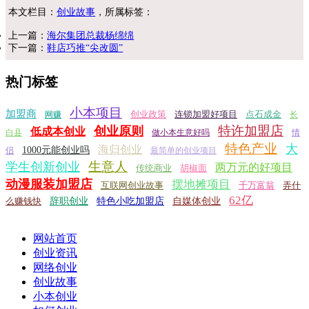
本文栏目：
创业故事
，所属标签：
上一篇：
海尔集团总裁杨绵绵
下一篇：
鞋店巧推“尖改圆”
热门标签
小本项目
加盟商
创业政策
连锁加盟好项目
点石成金
网赚
长
特许加盟店
创业原则
低成本创业
白县
做小本生意好吗
情
特色产业
大
海归创业
1000元能创业吗
侣
最简单的创业项目
生意人
学生创新创业
两万元的好项目
传统商业
胡椒面
动漫服装加盟店
摆地摊项目
互联网创业故事
千万富翁
弄什
62亿
么赚钱快
辞职创业
特色小吃加盟店
自媒体创业
网站首页
创业资讯
网络创业
创业故事
小本创业