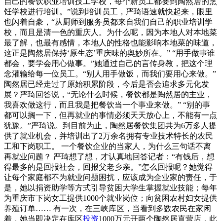
自己的餐饮职业培训技工学校，每个新员工都要到陶然居的烹
饪学校进行培训。”说到培训员工，严琦语速就快起来，眼里
也闪着自豪，“从厨师到服务员都来自我们自己的职业培训学
校，而且是清一色的重庆人。为什么呢，因为本地人对本地菜
最了解，也最有感情，本地人的性格也能影响本地菜的味道，
这正是陶然居保持‘原生态’重庆味的奥妙所在。” “用手做事谁
都会，要学会用心做事。”她通过自己的言传身教，把这个理
念灌输给每一位员工。“别人用手做饭，而我们要用心来做。”
陶然居已经走过了原始积累阶段，今后是否会追求多元化发
展？严琦回答说，“无论什么时候，餐饮都是陶然居的主业，
我喜欢做这行，而且我是把餐饮当一个事业来做。” “别的事
都可以搁一下，但再就业的事情必须天天放心上，不能有一点
犹豫。”严琦说。到目前为止，陶然居餐饮集团共为6万多人提
供了就业机会，并培训出了2万余名拥有专业技术特长的农民
工和下岗职工。 一个餐饮企业的当家人，为什么三句话不离
再就业问题？ 严琦想了想，才认真地回答记者：“有钱后，想
得最多的是回报社会，回报父老乡亲。”怎么回报呢？她觉得
让每个家庭都不为就业问题困扰，应该成为企业家的责任，于
是，她以捐资助学等方式引导贫困大学生掌握就业技能；每年
为重庆市下岗女工提供1000个就业岗位；向贫困农村妇女提供
养殖订单…… 有一次，在三峡库区，当看到多数农民在家闲
着，她当即决定在库区
投资
1000万元开两个陶然居直营店，此