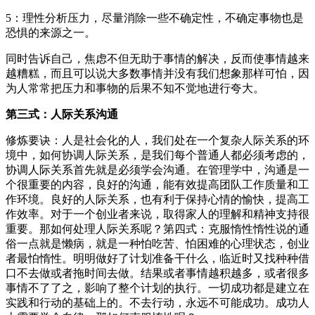
5：理性分析压力，尽量消除一些不确定性，不确定事物也是
恐惧的来源之一。
同时告诉自己，焦虑不但无助于事情的解决，反而使事情越来
越糟糕，而且可以说大多数事情并没有我们想象那样可怕，因
为人常常把压力和事物的后果不知不觉地进行夸大。
第三式：人际关系沟通
修炼要诀：人是社会化的人，我们处在一个复杂人际关系的环
境中，如何协调人际关系，是我们每个普通人都必须考虑的，
协调人际关系首先就是必须学会沟通。在管理学中，沟通是一
个很重要的内容，良好的沟通，能有效提高团队工作质量和工
作环境。良好的人际关系，也有利于保持心情的愉快，提高工
作效率。对于一个创业者来说，取得家人的理解和精神支持很
重要。那如何处理人际关系呢？第四式：克服惰性惰性说的通
俗一点就是懒病，就是一种怕吃苦、怕困难的心理状态，创业
者最怕惰性。明明做好了计划准备干什么，临近时又找种种借
口不去做或者拖时间去做。结果或者事情越积越多，或者很多
事情不了了之，影响了整个计划的执行。一切成功都是建立在
实践和行动的基础上的。不去行动，永远不可能成功。成功人