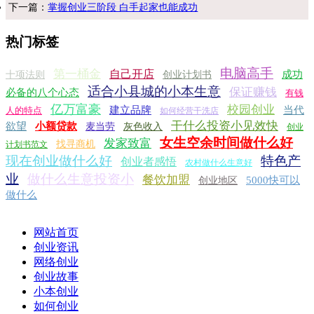
下一篇：
掌握创业三阶段 白手起家也能成功
热门标签
电脑高手
第一桶金
自己开店
成功
十项法则
创业计划书
适合小县城的小本生意
保证赚钱
必备的八个心态
有钱
亿万富豪
校园创业
建立品牌
当代
人的特点
如何经营干洗店
干什么投资小见效快
欲望
小额贷款
麦当劳
灰色收入
创业
女生空余时间做什么好
发家致富
找寻商机
计划书范文
现在创业做什么好
特色产
创业者感悟
农村做什么生意好
业
做什么生意投资小
餐饮加盟
5000快可以
创业地区
做什么
网站首页
创业资讯
网络创业
创业故事
小本创业
如何创业