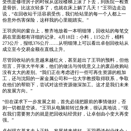
受伤是修理房子的时候从这段楼梯上滚了下去，到医院一检查
是骨折。比这次轻多了，也就在床上躺了几天！”王羽边走边
说，“在回收站干活容易受伤，我们给站里的每一个人都上一
份意外伤害保险，这样我的心里能踏实。”
王羽房间的窗台上，整齐地放着一本明细簿，回收站的每笔交
易在里面都有详细的记录。4月18日：小料，115公斤，桶料
273公斤，报纸376公斤……从明细簿上可以看出卓创回收站从
成立至今交易金额在直线上升。
尽管回收站的生意越来越红火，甚至超出了王羽的预料，但他
坦言，开张大半年来，他们的做法与传统意义上的废品收购站
没有太大的差别。“我们正在考虑进行一些可再生资源的粗加
工，还与沈阳的一家金属公司和一位大学教授取得联系，争取
在他们的帮助下，尝试对这些资源做深加工。这才是我们未来
的发展方向。”
“但在谋求下一步发展之前，首先必须把眼前的事情做好，否
则一切都是空谈。”王羽从电脑前转过身来，很认真地说，“现
在我们需要努力的就是把回收站经营好，让卓创由小变大再变
强。”
卓创现在基本走上正轨，发展越来越好。王羽爱谈创业体会：