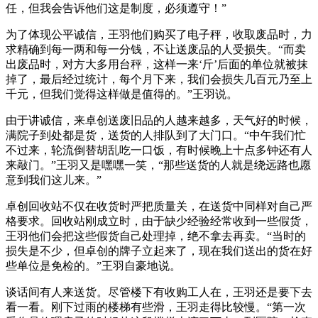
任，但我会告诉他们这是制度，必须遵守！”
为了体现公平诚信，王羽他们购买了电子秤，收取废品时，力
求精确到每一两和每一分钱，不让送废品的人受损失。“而卖
出废品时，对方大多用台秤，这样一来‘斤’后面的单位就被抹
掉了，最后经过统计，每个月下来，我们会损失几百元乃至上
千元，但我们觉得这样做是值得的。”王羽说。
由于讲诚信，来卓创送废旧品的人越来越多，天气好的时候，
满院子到处都是货，送货的人排队到了大门口。“中午我们忙
不过来，轮流倒替胡乱吃一口饭，有时候晚上十点多钟还有人
来敲门。”王羽又是嘿嘿一笑，“那些送货的人就是绕远路也愿
意到我们这儿来。”
卓创回收站不仅在收货时严把质量关，在送货中同样对自己严
格要求。回收站刚成立时，由于缺少经验经常收到一些假货，
王羽他们会把这些假货自己处理掉，绝不拿去再卖。“当时的
损失是不少，但卓创的牌子立起来了，现在我们送出的货在好
些单位是免检的。”王羽自豪地说。
谈话间有人来送货。尽管楼下有收购工人在，王羽还是要下去
看一看。刚下过雨的楼梯有些滑，王羽走得比较慢。“第一次