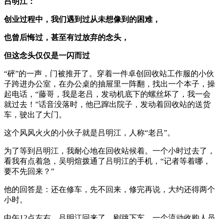
吕明江：
创业过程中，我们遇到过从未想像到的困难，
也曾后悔过，甚至有过放弃的念头，
但这念头仅仅是一闪而过
“砰”的一声，门被推开了。穿着一件卓创回收站工作服的小伙
子跨进办公室，在办公桌的抽屉里一阵翻，找出一个本子，操
起电话，“藤哥，我是老吕，发动机底下的螺丝坏了，我一会
就过去！”话音没落时，他已蹿出院子，发动着回收站的送货
车，驶出了大门。
这个风风火火的小伙子就是吕明江，人称“老吕”。
为了等到吕明江，我耐心地在回收站候着。一个小时过去了，
看我有点着急，吴明煊拨通了吕明江的手机，“记者等着哪，
要不先回来？”
他的回答是：还在修车，先不回来，修完再说，大约还得两个
小时。
中午12点左右，吕明江回来了。刚跳下车，一个流动收购人员