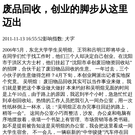
废品回收，创业的脚步从这里
迈出
2011-11-13 16:55:52
影响指数:
大字
2006年5月，东北大学学生吴明煊、王羽和吕明江即将毕业，
在同学们忙于找工作时，他们三个人却决定自己创业。在沈阳
市于洪区大方士村，他们挂起了“沈阳市卓创废旧物资回收站”
的招牌，合伙干起了废旧物品回收的生意。 一年过去，三个
小伙子的生意做得怎样？4月下旬，本创业网派出记者实地探
个究竟。 吴明煊： 废旧物品回收其实可以当作事业来做， 我
们就是要把这个事业做大做好 本来约好和吴明煊见面的时间
是上午10点，由于路上的原因，我迟到半个小时，急急忙忙赶
到卓创回收站。热情的工作人员把我引入一间办公室，用一次
性纸杯倒上一杯水，说：“吴明煊正在办完事往回赶的路上，
稍等一会”。 这间办公室小巧而整洁，沙发、办公桌和电脑有
序地摆放着，依墙一个书架上有管理、市场营销等各类书籍。
如不是提前被告知这是吴明煊的办公室，我会把这里看成一间
大学生宿舍。 不一会儿，一辆崭新的“中华骏捷”汽车停在回