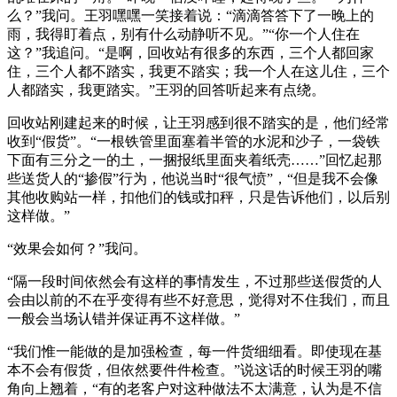
么？”我问。王羽嘿嘿一笑接着说：“滴滴答答下了一晚上的
雨，我得盯着点，别有什么动静听不见。”“你一个人住在
这？”我追问。“是啊，回收站有很多的东西，三个人都回家
住，三个人都不踏实，我更不踏实；我一个人在这儿住，三个
人都踏实，我更踏实。”王羽的回答听起来有点绕。
回收站刚建起来的时候，让王羽感到很不踏实的是，他们经常
收到“假货”。“一根铁管里面塞着半管的水泥和沙子，一袋铁
下面有三分之一的土，一捆报纸里面夹着纸壳……”回忆起那
些送货人的“掺假”行为，他说当时“很气愤”，“但是我不会像
其他收购站一样，扣他们的钱或扣秤，只是告诉他们，以后别
这样做。”
“效果会如何？”我问。
“隔一段时间依然会有这样的事情发生，不过那些送假货的人
会由以前的不在乎变得有些不好意思，觉得对不住我们，而且
一般会当场认错并保证再不这样做。”
“我们惟一能做的是加强检查，每一件货细细看。即使现在基
本不会有假货，但依然要件件检查。”说这话的时候王羽的嘴
角向上翘着，“有的老客户对这种做法不太满意，认为是不信