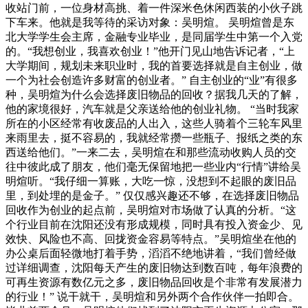
收站门前，一位身材高挑、着一件深米色休闲西装的小伙子跳
下车来。他就是我等待的采访对象：吴明煊。 吴明煊曾是东
北大学学生会主席，金融专业毕业，是同届学生中第一个入党
的。“我想创业，我喜欢创业！”他开门见山地告诉记者，“上
大学期间，规划未来职业时，我的首要选择就是自主创业，做
一个为社会创造许多财富的创业者。” 自主创业的“业”有很多
种，吴明煊为什么会选择废旧物品的回收？据我几天的了解，
他的家境很好，汽车就是父亲送给他的创业礼物。 “当时我家
所在的小区经常有收废品的人出入，这些人骑着个三轮车风里
来雨里去，挺不容易的，我就经常攒一些瓶子、报纸之类的东
西送给他们。”一来二去，吴明煊在和那些流动收购人员的交
往中彼此成了朋友，他们毫无保留地把一些业内“行情”讲给吴
明煊听。“我仔细一算账，大吃一惊，没想到不起眼的废旧品
里，到处埋的是金子。” 仅仅感兴趣还不够，在选择废旧物品
回收作为创业的起点前，吴明煊对市场做了认真的分析。“这
个行业目前在沈阳还没有形成规模，同时具有投入资金少、见
效快、风险也不高、回拢资金容易等特点。”吴明煊坐在他的
办公桌后面轻微地打着手势，滔滔不绝地讲着，“我们曾经做
过详细调查，沈阳每天产生的废旧物达到数百吨，每年浪费的
可再生资源有数亿元之多，废旧物品回收是个非常有发展潜力
的行业！” 说干就干，吴明煊和另外两个合作伙伴一拍即合。