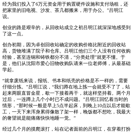
经为我们投入了6万元资金用于购置硬件设施和支付场租，还
把家里的旧电视、沙发、茶几都搬来，用于办公。”吕明江
说。
创业的路是艰辛的，从回收站成立之初吕明江就深深地感受到
了这一点。
创办初期，因为卓创回收站确定的收购价格比附近的回收站
高，货物堆满了院子和仓库。吕明江他们三个人没有任何收购
经验，甚至连铜和铸铁都分不清，“分类处理”就更不懂。于
是，他们从沈阳市爱心旧物收购队请来一位老师傅，从最基础
学起。
“就拿废纸来说，报纸、书本和纸壳的价格是不一样的，需要
仔细分拣。”吕明江说，“我们蹲在地上拣一会就受不了了，站
起来两眼直冒金星，歇一下接着再干，就这样坚持着。两个月
过后，一连蹲上几个小时已不成问题。”吕明江回忆着当时的
情形，“那时候一般是早上5点半起床，到晚上10点以后才能歇
工，一天下来浑身累得像散了架一样，晚饭都不想吃，我最大
的奢望就是能痛痛快快地睡一觉。”
经过几个月的摸爬滚打，站在记者面前的吕明江，在穿着打扮