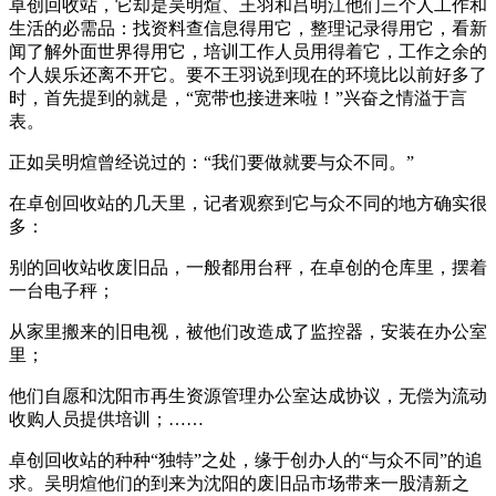
卓创回收站，它却是吴明煊、王羽和吕明江他们三个人工作和
生活的必需品：找资料查信息得用它，整理记录得用它，看新
闻了解外面世界得用它，培训工作人员用得着它，工作之余的
个人娱乐还离不开它。要不王羽说到现在的环境比以前好多了
时，首先提到的就是，“宽带也接进来啦！”兴奋之情溢于言
表。
正如吴明煊曾经说过的：“我们要做就要与众不同。”
在卓创回收站的几天里，记者观察到它与众不同的地方确实很
多：
别的回收站收废旧品，一般都用台秤，在卓创的仓库里，摆着
一台电子秤；
从家里搬来的旧电视，被他们改造成了监控器，安装在办公室
里；
他们自愿和沈阳市再生资源管理办公室达成协议，无偿为流动
收购人员提供培训；……
卓创回收站的种种“独特”之处，缘于创办人的“与众不同”的追
求。吴明煊他们的到来为沈阳的废旧品市场带来一股清新之