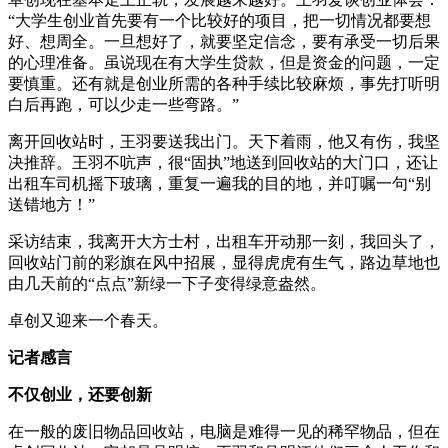
“大学生创业首先要有一个比较好的项目，把一切情况都要想
好、想周全。一旦想好了，就要坚定信念，要有承受一切后果
的心理准备。虽说现在有大学生贷款，但是资金的问题，一定
要慎重。还有就是创业所需的各种手续比较麻烦，事先打听明
白后再跑，可以少走一些弯路。”
离开回收站时，王羽要送我出门。天下着雨，他又有伤，我坚
决推辞。王羽不吭声，很“固执”地送到回收站的大门口，还让
出租车司机摇下玻璃，重复一遍我的目的地，并叮嘱一句“别
送错地方！”
采访结束，我离开大方士村，出租车开动那一刻，我回头了，
回收站门前的彩旗在风中招展，显得虎虎有生气，路边草地也
由几天前的“点点”新绿一下子变得绿意盎然。
卓创又迎来一个春天。
记者感言
不仅创业，还要创新
在一般的废旧物品回收站，电脑是难得一见的稀罕物品，但在