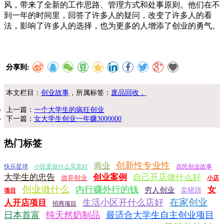
风，带来了全新的工作思路、管理方式和处事原则。他们在不
到一年的时间里，回答了许多人的疑问，改变了许多人的看
法，影响了许多人的选择，也为更多的人增添了创业的勇气。
分享到:
本文栏目：
创业故事
，所属标签：
废品回收，
上一篇：
一个大学生的疯狂创业
下一篇：
女大学生创业一年赚3000000
热门标签
创新性专业性
商业
快乐星球
小区里做什么买卖好
农民创业故事
大学生的忠告
创业案例
自己开店做什么好
放弃创业
小店
创业做什么
内行赚外行的钱
女
穷人创业
卖猪蹄
项目
在家创业
生活小区开什么店好
人开店项目
招商项目
日本首富
纯天然奶制品
最适合大学生自主创业项目