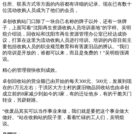
住所、联系方式等方面的内容都有详细的记录。现在已有数十
位流动收购人员成为了他们的会员，
卓创收购站门口除了一块自己名称的牌子以外，还有一块牌
子，上面写着“沈阳再生资源收购人员培训基地”的字样。吴明
煊介绍说，回收站和沈阳市再生资源管理办公室已经达成协
议，打算在这里为流动收购人员进行培训。培训的内容目前主
要包括收购人员的职业规范教育和有害废旧品的辨认。“我们
的培训是开放的，谁都可以来，而且是免费的！”吴明煊强调
说。
精心的管理很快收到成效。
卓创回收站的营业额已由开始的每天300元、500元，发展到现
在的1万元左右；于洪区大方士村的废旧物品回收站也由卓创
成立前的8家减少到如今的3家，有的迁址他乡，有的干脆关门
转业，另辟财路。
“收废品其实可以当作事业来做，我们就是要把这个事业做大
做好。”站在收购站的院子里，看着忙碌的工人们，吴明煊
说。