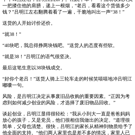
一把搂住他的肩膀，递上一根烟，“老吕，看看这个货值多少
钱？”吕明江左右翻腾着看了一遍，干脆地叫出一声“38！”
送货的人开始讨价还价。
“就38！”
“40块吧，我总得挣两块钱吧。”送货人的态度有些软。
“就是38！”吕明江的语气很坚决。
最后这笔生意以38块钱成交。
“好你个老吕！”送货人骑上三轮车走的时候笑嘻嘻地冲吕明江
嘟囔一句。
风险，是吕明江决定从事废旧品收购的重要因素。“正因为考
虑到如何减少创业的风险，才选择了废旧物品回收。”
谈起创业，吕明江显得很轻松：“我从小到大一直是爸爸妈妈
放心的孩子，又是党员，他们很相信我做出的决定。”道理很
简单，父母也清楚。很快，吕明江的家长从精神到物质给予了
他全面的支持。“他们两人家里也是差不多的情况，家里人已