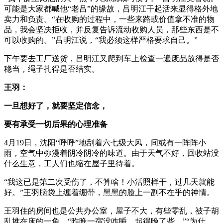
可能是大家都喊他“老吕”的缘故，吕明江干起活来显得格外地
卖力和负责。“在收购的过程中，一些来路或价值拿不准的物
品，我会坚决拒收，并反复告诉流动收购人员，那些东西是不
可以收购的。”吕明江说，“我必须这样严格要求自己。”
下午要去工厂送货，吕明江又爬到车上检查一遍废品放得是否
稳当，绳子扎得是否结实。
王羽：
一旦想好了，就要坚定信念，
要有承受一切后果的心理准备
4月19日，沈阳“呼呼”地刮着六七级大风，间或有一阵阵小
雨，空气中弥漫着阴冷阴冷的味道。由于天气不好，回收站没
什么生意，工人们也缩在屋子里待着。
“我这已是第二次受伤了，不算啥！小活照样干，过几天就能
好。”王羽脑袋上缠着绷带，黑黑的脸上一副不在乎的神情。
王羽住的房间也是公共办公室，屋子不大，有些零乱，被子胡
乱堆在床的一角。“昨晚一宿没咋睡，起得晚了些。”“为什