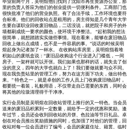
毕业前两个月，吴明煊他们找到了沈阳市再生资源办公室，那
里的负责人答应为他们的创业提供一切便利条件。工商部门也
很快批准了他们的营业执照。有了合法手续，工作环境也要符
合标准。他们的回收站点是租用的，房主得知是几个青年大学
生要自谋职业回收废旧物品，二话没说，就把院子和房子的外
墙都刷成统一要求的颜色，使环境干净整洁。 “起初我的想法
很简单，就想踏踏实实做些事情。现在看来，能够在废旧物品
回收上做出点成绩，也不是一件容易的事。”说话的时候吴明
煊起身为记者加了一杯水。 在收购站库房里，吴明煊指着堆
积如山的废纸盒说：“废旧品收购这个行业进入门槛低，一间
房子、一架秤就可以开张。我们如果也那样的话，就失去了创
业的意义，四年的大学也就白上了！我们要做就要与众不同。
现在我负责站里的管理工作，努力在这方面下功夫，做出特色
来。” 特色之一，就是卓创的工作人员上门收购废旧物品时，
都要统一着装，礼貌用语，不仅带走自己需要的东西，同时会
将其他的垃圾清理得干干净净。
实行会员制是吴明煊在回收站管理上推行的又一特色。当会员
送来的废旧品积累到一定数量，就给予一定的优惠和奖励。逢
年过节，会员还会收到回收站的月饼、色拉油等节日礼品。卓
创在对会员推出奖励措施的同时，也加强了对他们的管理，回
收站对每一位会员进行了编号，会员的家庭住址、籍贯、临时