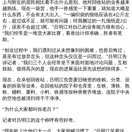
上与附近的居民相比看不出什么差别。他对回收站的业务越来
越熟练。现在一袋货，他手一拎感觉一下重量，就知道大概是
什么东西，不会有太大出入。“一编织袋的报纸应该在4公斤左
右，超过或不足，就可能有问题；经我捆过的一扎报纸是2公
斤，误差不会超过3两。”吕明江对自己的业务能力很有信心，
“我们经常是一堆货大家比赛，看谁估计得准确，胜者有奖
励。”
“创业过程中，我们遇到过从未想像到的困难，也曾后悔过，
甚至有过放弃念头，但这种念头仅仅是一闪而过。”吕明江告
诉记者，“我们三个人会经常坐下来面对面地讨论问题，互相
鼓励。值得高兴的是，现在的进展远比原先设想的快得多。”
现在，在卓创回收站，吕明江负责废旧物资的收购、分类、设
备的拆装等业务。在回收站的院子和仓库里，生铁、薄铁、熟
铁、桶料、重料、小料、铁屑等按种类整齐堆放。连院子中央
的空地也被清扫得干干净净。
“为什么大家都叫你老吕？”
记者对吕明江的这个称呼有些好奇。
“我年龄上比他们大一点，大家就喊习惯了。”吕明江笑着说。