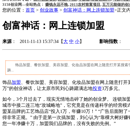
3158创业网—全站热点：
赚钱永远不晚
,
2013农村致富项目
,
五万元能做的创
您的位置：
首页
>
创业故事
>
创富神话：网上连锁加盟
>正文
创富神话：网上连锁加盟
来源
： 2011-11-13 15:37:34【
大
中
小
】
影响指数
：
饰品加盟、餐饮加盟、美容加盟、化妆品加盟在网上随意打开某搜索引
踌...
饰品
加盟
、餐饮加盟、美容加盟、化妆品加盟在网上随意打开
万”的创业神话，让太原市民刘心踌躇满志地
投资
3万多元。
如今，3个月过去了，现实无情地击碎了她的创业梦。 连锁加盟
城市中接二连三地“攻城略地”，它究竟是在传递科学的经营模
盟某品牌的工艺饰品店“投入1万，年赚10万！” “广告后面
得非常正规。” 由于是第一次搞加盟，刘心认为“靠棵大树好
您一年净赚十万，加盟我们品牌的，没有失败的先例。”