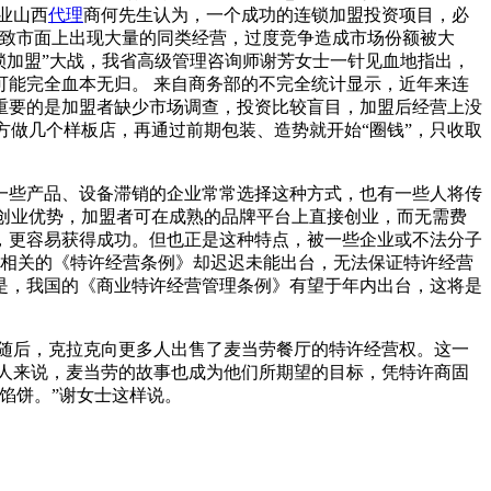
业山西
代理
商何先生认为，一个成功的连锁加盟投资项目，必
导致市面上出现大量的同类经营，过度竞争造成市场份额被大
连锁加盟”大战，我省高级管理咨询师谢芳女士一针见血地指出，
能完全血本无归。 来自商务部的不完全统计显示，近年来连
重要的是加盟者缺少市场调查，投资比较盲目，加盟后经营上没
方做几个样板店，再通过前期包装、造势就开始“圈钱”，只收取
一些产品、设备滞销的企业常常选择这种方式，也有一些人将传
的创业优势，加盟者可在成熟的品牌平台上直接创业，而无需费
，更容易获得成功。但也正是这种特点，被一些企业或不法分子
之相关的《特许经营条例》却迟迟未能出台，无法保证特许经营
是，我国的《商业特许经营管理条例》有望于年内出台，这将是
随后，克拉克向更多人出售了麦当劳餐厅的特许经营权。这一
人来说，麦当劳的故事也成为他们所期望的目标，凭特许商固
馅饼。”谢女士这样说。