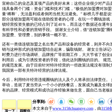
宣称自己的业态及某项产品的美好未来；这些企业很少对产品
须具备两个门槛：资金门槛和技术门槛，“极低的加盟费对加
量‘稀释’，无法盈利或者倒闭当然无法避免。” 标榜几乎都是
部分连锁加盟商可能在借助投资者的心理，在玩一个圈钱游戏
锁经营投资失败的已经占到了近40％，而且这个数据还在逐
有科学性和必要的营销手段。 据谢女士介绍，借“连锁加盟”
加盟费、管理费，别的事情一概不管。
还有一类借连锁加盟之名出售产品和设备的经营者，则并不向
销与这种形式的连锁加盟结合起来，骗取钱财。 谢女士告诉记
时费力进行市场调研、品牌推广等前期工作，大大节省了创业
利用后，成为引诱投资者的手段，借此达到圈钱的目的。 规范
的规范发展。由于目前针对特许经营的一些政策法规没有强制
我国第一部有关特许经营的法律法规。
今后，利用特许经营违规圈钱的法人及个人将承担法律责任。
举动，造就了麦当劳从一个小小的快餐店，发展成为遍及全球
有的品牌、经营模式和成功运作经验来做生意，圆自己当老板
分享到:
本文来自于
www.3158chuangye.com
，由
315
顶一下
踩醒你