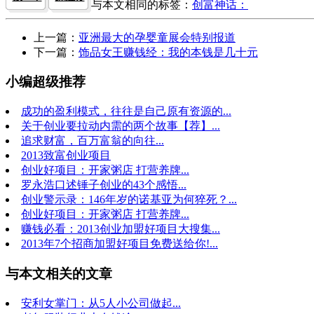
与本文相同的标签：
创富神话：
上一篇：
亚洲最大的孕婴童展会特别报道
下一篇：
饰品女王赚钱经：我的本钱是几十元
小编超级推荐
成功的盈利模式，往往是自己原有资源的...
关于创业要拉动内需的两个故事【荐】...
追求财富，百万富翁的向往...
2013致富创业项目
创业好项目：开家粥店 打营养牌...
罗永浩口述锤子创业的43个感悟...
创业警示录：146年岁的诺基亚为何猝死？...
创业好项目：开家粥店 打营养牌...
赚钱必看：2013创业加盟好项目大搜集...
2013年7个招商加盟好项目免费送给你!...
与本文相关的文章
安利女掌门：从5人小公司做起...