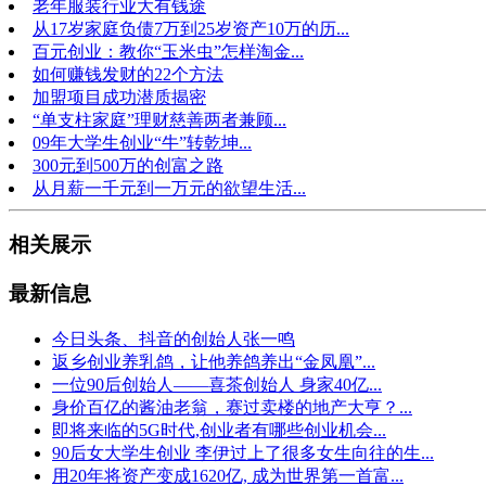
老年服装行业大有钱途
从17岁家庭负债7万到25岁资产10万的历...
百元创业：教你“玉米虫”怎样淘金...
如何赚钱发财的22个方法
加盟项目成功潜质揭密
“单支柱家庭”理财慈善两者兼顾...
09年大学生创业“牛”转乾坤...
300元到500万的创富之路
从月薪一千元到一万元的欲望生活...
相关展示
最新信息
今日头条、抖音的创始人张一鸣
返乡创业养乳鸽，让他养鸽养出“金凤凰”...
一位90后创始人——喜茶创始人 身家40亿...
身价百亿的酱油老翁，赛过卖楼的地产大亨？...
即将来临的5G时代,创业者有哪些创业机会...
90后女大学生创业 李伊过上了很多女生向往的生...
用20年将资产变成1620亿, 成为世界第一首富...