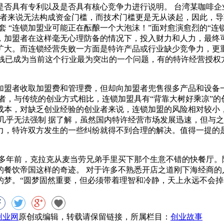
是否具有专利以及是否具有核心竞争力进行说明。 台湾某咖啡企
盟者来说无法构成资金门槛，而技术门槛更是无从谈起，因此，
设套 “连锁加盟业可能正在酝酿一个大泡沫！”面对愈演愈烈的“
，加盟者在这样毫无心理防备的情况下，投入财力和人力，最终可
年扩大。而连锁经营失败一方面是特许产品或行业缺少竞争力，更
圈钱已成为当前这个行业最为突出的一个问题，有的特许经营授权
加盟者收取加盟费和管理费，但却向加盟者兜售很多产品和设备
者，与传统的创业方式相比，连锁加盟具有“背靠大树好乘凉”
成本，对缺乏创业经验的创业者来说，连锁加盟的风险相对较小
几乎无法强制 据了解，虽然国内特许经营市场发展迅速，但与
力，特许双方发生的一些纠纷就得不到合理的解决。值得一提的
 多年前，克拉克从麦当劳兄弟手里买下那个生意不错的快餐厅。
的餐饮帝国这样的奇迹。 对于许多不熟悉开店之道刚下海经商的
的梦。“圆梦固然重要，但必须带着理智和冷静，天上永远不会掉
8创业网
原创或编辑，转载请保留链接，所属栏目：
创业故事