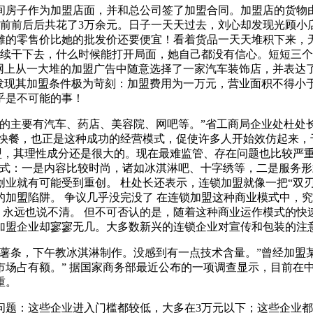
间房子作为加盟店面，并和总公司签了加盟合同。加盟店的货物
，前前后后共花了3万余元。日子一天天过去，刘心却发现光顾小
摊的零售价比她的批发价还要便宜！看着货品一天天堆积下来，无
继续干下去，什么时候能打开局面，她自己都没有信心。短短三个
在网上从一大堆的加盟广告中随意选择了一家汽车装饰店，并表达
发现其加盟条件极为苛刻：加盟费用为一万元，营业面积不得小于
乎是不可能的事！
多的主要有汽车、药店、美容院、网吧等。”省工商局企业处杜处
洋快餐，也正是这种成功的经营模式，促使许多人开始效仿起来，
加盟，其理性成分还是很大的。现在最难监管、存在问题也比较严
样式：一是内容比较时尚，诸如冰淇淋吧、十字绣等，二是服务
业就有可能受到重创。 杜处长还表示，连锁加盟就像一把“双刃
加盟陷阱。 争议几乎没完没了 在连锁加盟这种商业模式中，
论，永远也说不清。 但不可否认的是，随着这种商业运作模式的
加盟企业却寥寥无几。大多数新兴的连锁企业对宣传和包装的注
薯条，下午教冰淇淋制作。没感到有一点技术含量。”曾经加盟
场占有额。” 据国家商务部最近公布的一项调查显示，目前在中国
重。
问题：这些企业进入门槛都较低，大多在3万元以下；这些企业