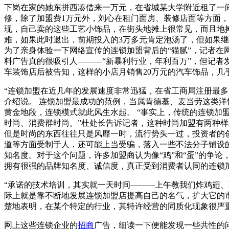
下岗在家的她东拼西凑借来一万元，在省城某大学附近租了一
修，除了加盟费1万元外，刘心在租门面房、装修店面等方面
现，自己卖的这些工艺小饰品，在街头地摊上很常见，而且地
难，如果此时退出，前期投入的3万多元肯定泡汤了，但如果
为了亲身体验一下网络宣传的连锁加盟背后的“猫腻”，记者
料广告真的很吸引人———“新暴利行业，年利百万”，但记者
车装饰店后被告知，这样的小店月销售20万元的汽车饰品，几
“连锁加盟在近几年的发展速度非常迅猛，在省工商局注册最
介绍说。 连锁加盟最成功的范例，当属肯德基、麦当劳这类
黄金地段，连锁模式就此风生水起。 “事实上，传统的连锁
时尚、消费群时尚。”杜处长告诉记者，这种时尚加盟有两种
但是时尚的东西往往只是风靡一时，流行势头一过，投资者的创
道等方面受制于人，还可能上当受骗，落入一些不法分子铺设的
知名度。对于这个问题，许多加盟商认为像“鸡”和“蛋”的争
拥有很强的品牌知名度、诚信度，真正受到消费者认同的连锁
“承诺的技术培训，其实就一天时间———上午教我们炸鸡翅、
际上就是靠不断地发展连锁加盟店提高自己的名气，扩大它的市
楚地表明，在某个特定的行业，其特许经营的同质化现象很严
网上这些连锁企业的
招商
广告，细读一下便能发现一些共性的