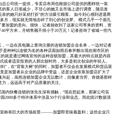
由总公司统一提供，专卖店布局也根据公司提供的图样统一装
店的客人日渐减少，不甘心的她又去市场上进行调查，随后发
奈的她只好采劝打折”的方法吸引顾客。 如今刘心感到进退两
多月，现实就无情地击碎了刘心的创业梦。 模式几乎一个面孔
了要加盟的意向。很快，记者就收到了这家公司寄来的资料，资
40平方米，月销售额不得小于20万元！记者咨询了省城一些汽
长，一边在其电脑上查询注册的连锁加盟企业名单，一边对记者
于是种种以连锁为名的各种店面如雨后春笋般出现在闹市区的
重的就是通过网络宣传的这种连锁加盟，其最大的特点就是内容
形式或者适宜投资的人群比较时尚，大多是初次创业的年轻人。
剑”，在“背靠大树”的同时，加盟者不仅会在发展模式和货品渠
究竟是加盟者从企业的品牌中受益，还是企业依靠加盟店扩大了
快速兴起，虽然连锁加盟企业无以数计，但像麦当劳、肯德基那样
意力，远远高于对产品质量的关注。
某国内快餐连锁的张先生深有感触，“现在想起来，那家公司实
2000多个特许体系中涉及50个行业和业态。而此统计数据清
都宣称有巨大的市场前景———加盟即意味着盈利；这些企业只