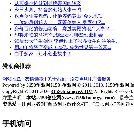
从煎饼小摊贩到品牌帝国的逆袭
今日头条、抖音的创始人张一鸣
返乡创业养乳鸽，让他养鸽养出“金凤凰”...
一位90后创始人——喜茶创始人 身家40亿...
身价百亿的酱油老翁，赛过卖楼的地产大亨？...
即将来临的5G时代,创业者有哪些创业机会...
90后女大学生创业 李伊过上了很多女生向往的生...
用20年将资产变成1620亿, 成为世界第一首富...
白手起家，短小创业故事！
赞助商推荐
网站地图
|
友情链接
|
关于我们
|
免责声明
|
广告服务
|
Powered by
3158创业网
3158
|
创业网
© 2011-2013.
3158创业网
In
CopyRight © 2011-2026
3158chuangye.COM
All Rights Reserved
郑重声明：
本站-3158创业网(www.3158chuangye.com)
，是专注
资讯站
，让创业者对“自己创业做什么好”、“怎么创业”等问题
手机访问